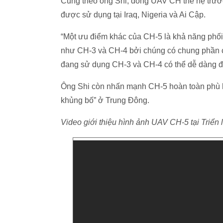
Cũng theo ông Shi, dòng UAV CH thế hệ trướ
được sử dụng tại Iraq, Nigeria và Ai Cập.
“Một ưu điểm khác của CH-5 là khả năng phố
như CH-3 và CH-4 bởi chúng có chung phần cơ
đang sử dụng CH-3 và CH-4 có thể dễ dàng đ
Ông Shi còn nhấn mạnh CH-5 hoàn toàn phù h
khủng bố” ở Trung Đông.
Video giới thiệu hình ảnh UAV CH-5 tại Triển