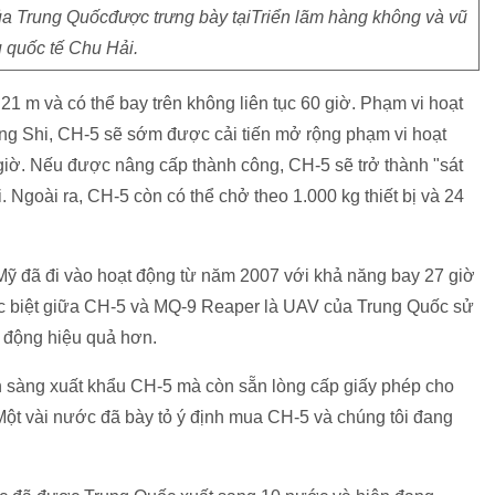
ủa Trung Quốcđược trưng bày tạiTriển lãm hàng không và vũ
ụ quốc tế Chu Hải.
21 m và có thể bay trên không liên tục 60 giờ. Phạm vi hoạt
ông Shi, CH-5 sẽ sớm được cải tiến mở rộng phạm vi hoạt
 giờ. Nếu được nâng cấp thành công, CH-5 sẽ trở thành "sát
. Ngoài ra, CH-5 còn có thể chở theo 1.000 kg thiết bị và 24
ỹ đã đi vào hoạt động từ năm 2007 với khả năng bay 27 giờ
ác biệt giữa CH-5 và MQ-9 Reaper là UAV của Trung Quốc sử
t động hiệu quả hơn.
n sàng xuất khẩu CH-5 mà còn sẵn lòng cấp giấy phép cho
ột vài nước đã bày tỏ ý định mua CH-5 và chúng tôi đang