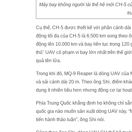
Máy bay không người lái thế hệ mới CH-5 c
tr
Cụ thể, CH-5 được thiết kế với phần cánh dài 
động tối đa của CH-5 là 6.500 km song theo 
động lên 10.000 km và bay liên tục trong 120
thủ" UAV có phạm vi bay lớn nhất trên thế giới
quả tên lửa.
Trong khi đó, MQ-9 Reaper là dòng UAV của M
và sải cánh dài 20 m. Theo ông Shi, điểm kh
dụng ít nhiên liệu hơn nhưng động cơ lại hoạ
Phía Trung Quốc khẳng định họ không chỉ sẵ
quốc gia nào muốn sản xuất dòng UAV này. “M
tiến hành thảo luận”, ông Shi nói.