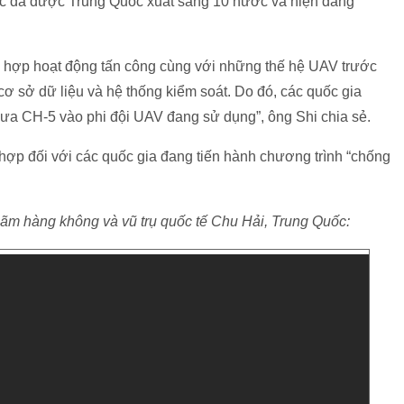
c đã được Trung Quốc xuất sang 10 nước và hiện đang
i hợp hoạt động tấn công cùng với những thế hệ UAV trước
 sở dữ liệu và hệ thống kiểm soát. Do đó, các quốc gia
ưa CH-5 vào phi đội UAV đang sử dụng”, ông Shi chia sẻ.
ợp đối với các quốc gia đang tiến hành chương trình “chống
 lãm hàng không và vũ trụ quốc tế Chu Hải, Trung Quốc: