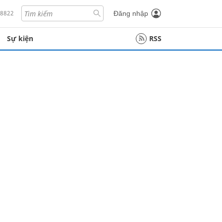
18822
Đăng nhập
Sự kiện
RSS