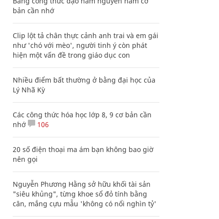
Bảng công thức đạo hàm nguyên hàm cơ
bản cần nhớ
Clip lột tả chân thực cảnh anh trai và em gái
như 'chó với mèo', người tinh ý còn phát
hiện một vấn đề trong giáo dục con
Nhiều điểm bất thường ở bằng đại học của
Lý Nhã Kỳ
Các công thức hóa học lớp 8, 9 cơ bản cần
nhớ
106
20 số điện thoại ma ám bạn không bao giờ
nên gọi
Nguyễn Phương Hằng sở hữu khối tài sản
"siêu khủng", từng khoe sổ đỏ tính bằng
cân, mắng cựu mẫu 'không có nổi nghìn tỷ'