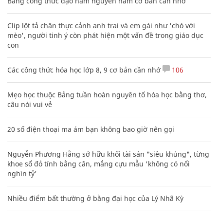
Bảng công thức đạo hàm nguyên hàm cơ bản cần nhớ
Clip lột tả chân thực cảnh anh trai và em gái như 'chó với
mèo', người tinh ý còn phát hiện một vấn đề trong giáo dục
con
Các công thức hóa học lớp 8, 9 cơ bản cần nhớ
106
Mẹo học thuộc Bảng tuần hoàn nguyên tố hóa học bằng thơ,
câu nói vui vẻ
20 số điện thoại ma ám bạn không bao giờ nên gọi
Nguyễn Phương Hằng sở hữu khối tài sản "siêu khủng", từng
khoe sổ đỏ tính bằng cân, mắng cựu mẫu 'không có nổi
nghìn tỷ'
Nhiều điểm bất thường ở bằng đại học của Lý Nhã Kỳ