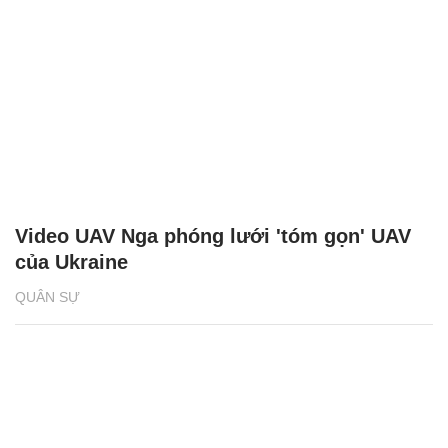
Video UAV Nga phóng lưới 'tóm gọn' UAV
của Ukraine
QUÂN SỰ