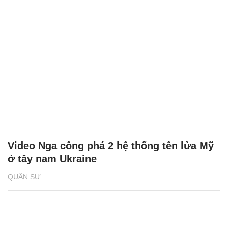
Video Nga công phá 2 hệ thống tên lửa Mỹ
ở tây nam Ukraine
QUÂN SỰ