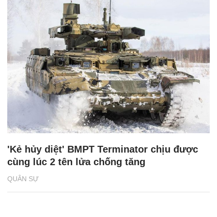
'Kẻ hủy diệt' BMPT Terminator chịu được
cùng lúc 2 tên lửa chống tăng
QUÂN SỰ