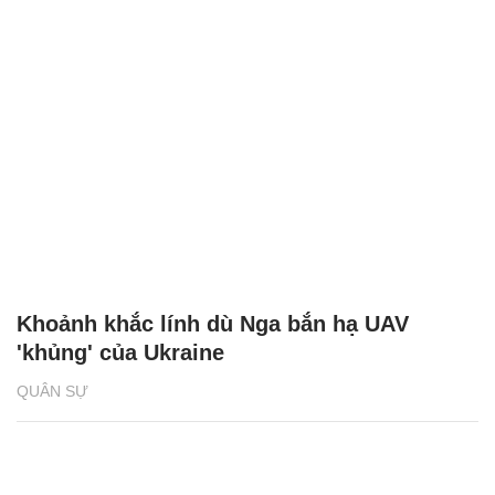
Khoảnh khắc lính dù Nga bắn hạ UAV
'khủng' của Ukraine
QUÂN SỰ