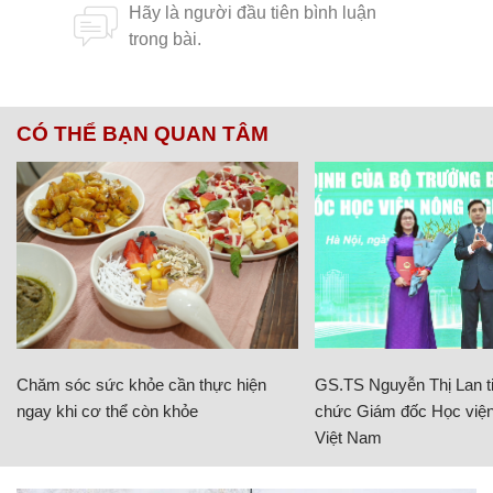
CÓ THỂ BẠN QUAN TÂM
Chăm sóc sức khỏe cần thực hiện
GS.TS Nguyễn Thị Lan ti
ngay khi cơ thể còn khỏe
chức Giám đốc Học viện
Việt Nam