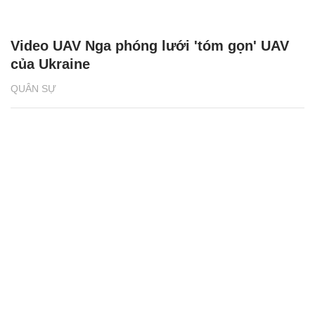
Video UAV Nga phóng lưới 'tóm gọn' UAV
của Ukraine
QUÂN SỰ