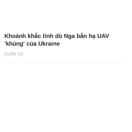
Khoảnh khắc lính dù Nga bắn hạ UAV
'khủng' của Ukraine
QUÂN SỰ