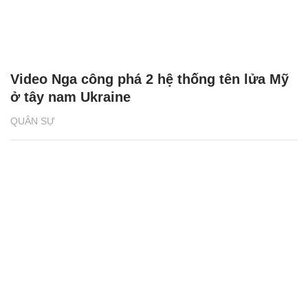
Video Nga công phá 2 hệ thống tên lửa Mỹ
ở tây nam Ukraine
QUÂN SỰ