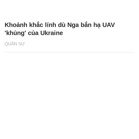
Khoảnh khắc lính dù Nga bắn hạ UAV
'khủng' của Ukraine
QUÂN SỰ