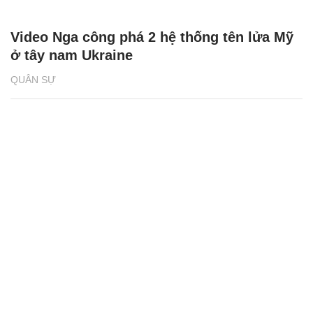
Video Nga công phá 2 hệ thống tên lửa Mỹ
ở tây nam Ukraine
QUÂN SỰ