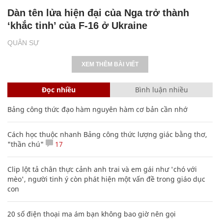
Dàn tên lửa hiện đại của Nga trở thành
‘khắc tinh’ của F-16 ở Ukraine
QUÂN SỰ
XEM THÊM BÀI VIẾT
Đọc nhiều
Bình luận nhiều
Bảng công thức đạo hàm nguyên hàm cơ bản cần nhớ
Cách học thuộc nhanh Bảng công thức lượng giác bằng thơ,
"thần chú"
17
Clip lột tả chân thực cảnh anh trai và em gái như 'chó với
mèo', người tinh ý còn phát hiện một vấn đề trong giáo dục
con
20 số điện thoại ma ám bạn không bao giờ nên gọi