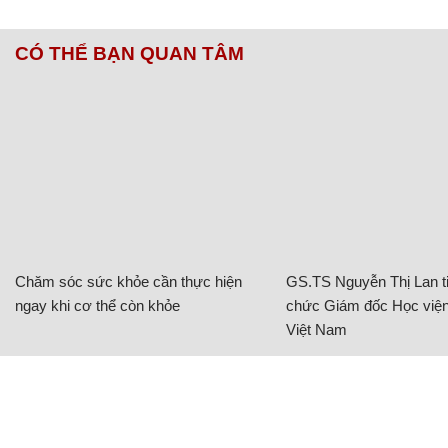
CÓ THỂ BẠN QUAN TÂM
Chăm sóc sức khỏe cần thực hiện
GS.TS Nguyễn Thị Lan ti
ngay khi cơ thể còn khỏe
chức Giám đốc Học viện
Việt Nam