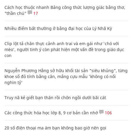
Cách học thuộc nhanh Bảng công thức lượng giác bằng thơ,
"thần chú"
17
Nhiều điểm bất thường ở bằng đại học của Lý Nhã Kỳ
Clip lột tả chân thực cảnh anh trai và em gái như 'chó với
mèo', người tinh ý còn phát hiện một vấn đề trong giáo dục
con
Nguyễn Phương Hằng sở hữu khối tài sản "siêu khủng", từng
khoe sổ đỏ tính bằng cân, mắng cựu mẫu 'không có nổi
nghìn tỷ'
Truy nã kẻ giết bạn thân rồi chôn ngồi dưới bãi cát
Các công thức hóa học lớp 8, 9 cơ bản cần nhớ
106
20 số điện thoại ma ám bạn không bao giờ nên gọi