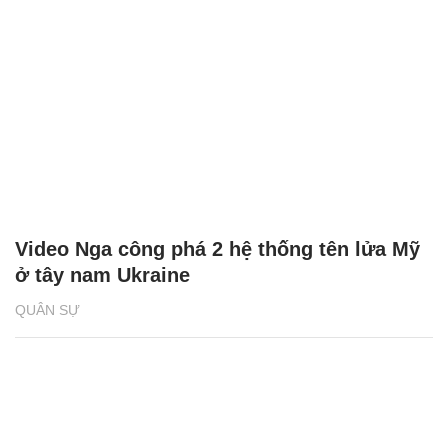
Video Nga công phá 2 hệ thống tên lửa Mỹ
ở tây nam Ukraine
QUÂN SỰ