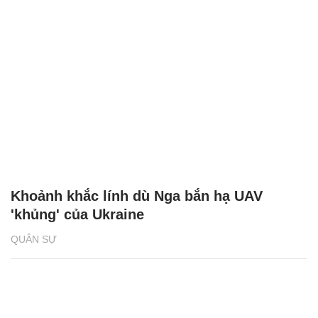
Khoảnh khắc lính dù Nga bắn hạ UAV
'khủng' của Ukraine
QUÂN SỰ