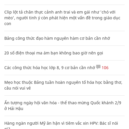
Clip lột tả chân thực cảnh anh trai và em gái như 'chó với
mèo', người tinh ý còn phát hiện một vấn đề trong giáo dục
con
Bảng công thức đạo hàm nguyên hàm cơ bản cần nhớ
20 số điện thoại ma ám bạn không bao giờ nên gọi
Các công thức hóa học lớp 8, 9 cơ bản cần nhớ
106
Mẹo học thuộc Bảng tuần hoàn nguyên tố hóa học bằng thơ,
câu nói vui vẻ
Ấn tượng ngày hội văn hóa - thể thao mừng Quốc khánh 2/9
ở Hải Hậu
Hàng ngàn người Mỹ ân hận vì tiêm vắc xin HPV: Bác sĩ nói
gì?