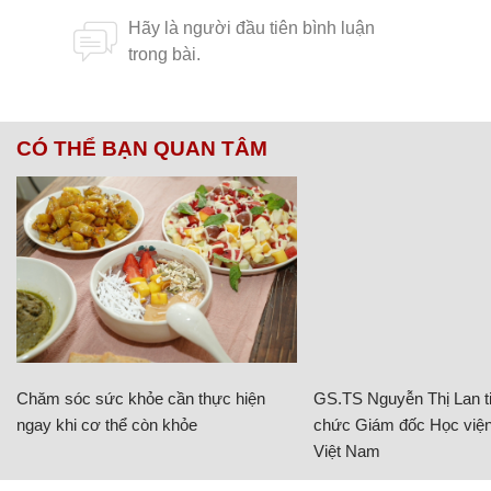
CÓ THỂ BẠN QUAN TÂM
Chăm sóc sức khỏe cần thực hiện
GS.TS Nguyễn Thị Lan ti
ngay khi cơ thể còn khỏe
chức Giám đốc Học viện
Việt Nam