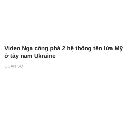
Video Nga công phá 2 hệ thống tên lửa Mỹ
ở tây nam Ukraine
QUÂN SỰ