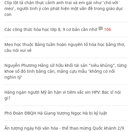
Clip lột tả chân thực cảnh anh trai và em gái như 'chó với
mèo', người tinh ý còn phát hiện một vấn đề trong giáo dục
con
Các công thức hóa học lớp 8, 9 cơ bản cần nhớ
106
Mẹo học thuộc Bảng tuần hoàn nguyên tố hóa học bằng thơ,
câu nói vui vẻ
Nguyễn Phương Hằng sở hữu khối tài sản "siêu khủng", từng
khoe sổ đỏ tính bằng cân, mắng cựu mẫu 'không có nổi
nghìn tỷ'
Hàng ngàn người Mỹ ân hận vì tiêm vắc xin HPV: Bác sĩ nói
gì?
Phó Đoàn ĐBQH Hà Giang Vương Ngọc Hà bị kỷ luật
Ấn tượng ngày hội văn hóa - thể thao mừng Quốc khánh 2/9