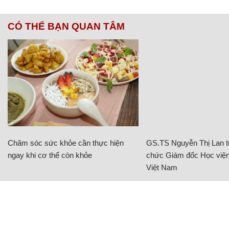
CÓ THỂ BẠN QUAN TÂM
Chăm sóc sức khỏe cần thực hiện
GS.TS Nguyễn Thị Lan ti
ngay khi cơ thể còn khỏe
chức Giám đốc Học viện
Việt Nam