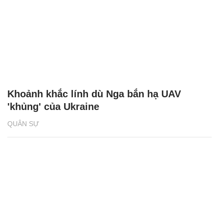
Khoảnh khắc lính dù Nga bắn hạ UAV
'khủng' của Ukraine
QUÂN SỰ