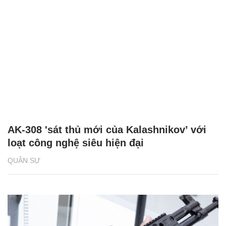
AK-308 'sát thủ mới của Kalashnikov’ với
loạt công nghệ siêu hiện đại
QUÂN SỰ