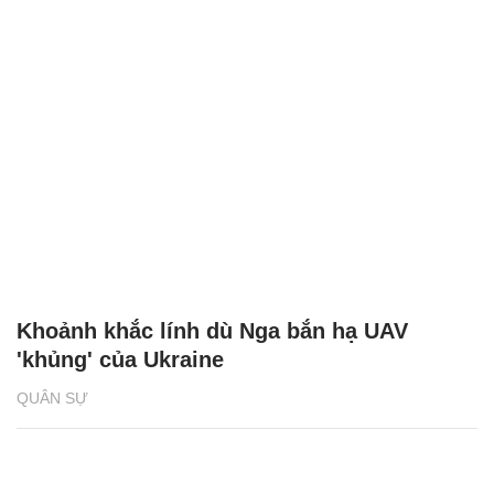
Khoảnh khắc lính dù Nga bắn hạ UAV
'khủng' của Ukraine
QUÂN SỰ