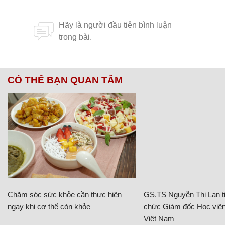
CÓ THỂ BẠN QUAN TÂM
Chăm sóc sức khỏe cần thực hiện
GS.TS Nguyễn Thị Lan ti
ngay khi cơ thể còn khỏe
chức Giám đốc Học viện
Việt Nam