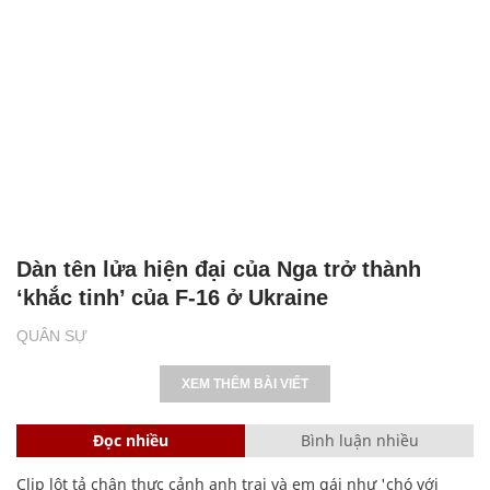
Dàn tên lửa hiện đại của Nga trở thành
‘khắc tinh’ của F-16 ở Ukraine
QUÂN SỰ
XEM THÊM BÀI VIẾT
Đọc nhiều
Bình luận nhiều
Clip lột tả chân thực cảnh anh trai và em gái như 'chó với