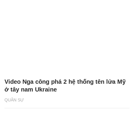
Video Nga công phá 2 hệ thống tên lửa Mỹ
ở tây nam Ukraine
QUÂN SỰ