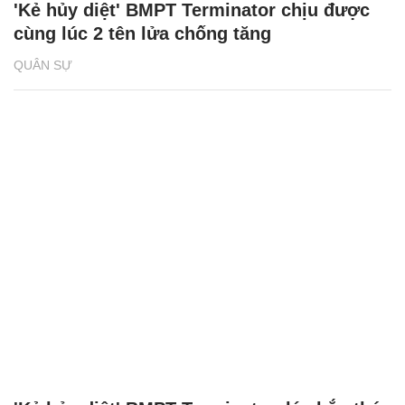
'Kẻ hủy diệt' BMPT Terminator chịu được
cùng lúc 2 tên lửa chống tăng
QUÂN SỰ