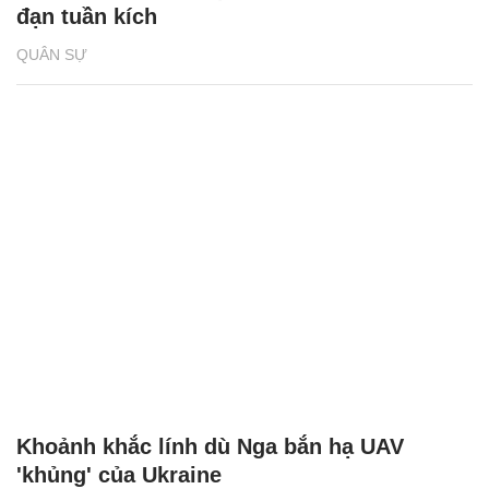
đạn tuần kích
QUÂN SỰ
Khoảnh khắc lính dù Nga bắn hạ UAV
'khủng' của Ukraine