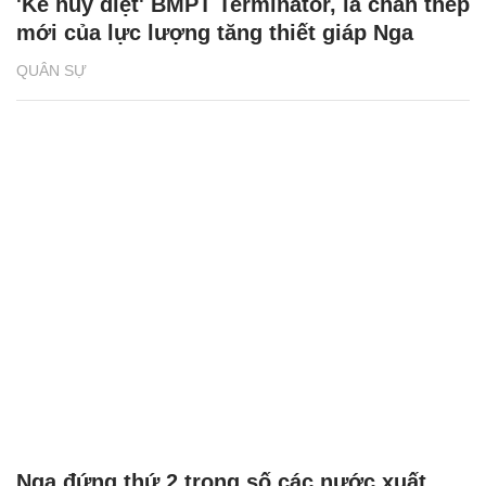
'Kẻ hủy diệt' BMPT Terminator, lá chắn thép
mới của lực lượng tăng thiết giáp Nga
QUÂN SỰ
Nga đứng thứ 2 trong số các nước xuất