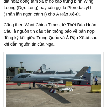
địa hoạt động tầm xa ở độ cao trung bình Wing
Loong (Dực Long) hay còn gọi là Pterodactyl I
(Thằn lằn ngón cánh I) cho Ả Rập Xê-út.
Cũng theo Want China Times, tờ Thời Báo Hoàn
Cầu là nguồn tin đầu tiên thông báo về bản hợp
đồng ký kết giữa Trung Quốc và Ả Rập Xê-út sau
khi dẫn nguồn tin của Nga.