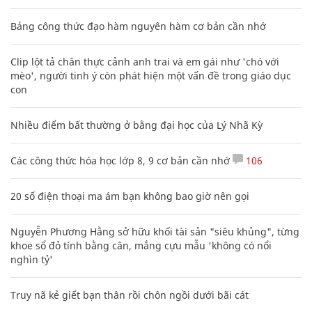
Bảng công thức đạo hàm nguyên hàm cơ bản cần nhớ
Clip lột tả chân thực cảnh anh trai và em gái như 'chó với
mèo', người tinh ý còn phát hiện một vấn đề trong giáo dục
con
Nhiều điểm bất thường ở bằng đại học của Lý Nhã Kỳ
Các công thức hóa học lớp 8, 9 cơ bản cần nhớ
106
20 số điện thoại ma ám bạn không bao giờ nên gọi
Nguyễn Phương Hằng sở hữu khối tài sản "siêu khủng", từng
khoe sổ đỏ tính bằng cân, mắng cựu mẫu 'không có nổi
nghìn tỷ'
Truy nã kẻ giết bạn thân rồi chôn ngồi dưới bãi cát