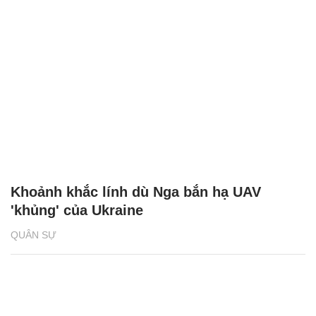
Khoảnh khắc lính dù Nga bắn hạ UAV
'khủng' của Ukraine
QUÂN SỰ