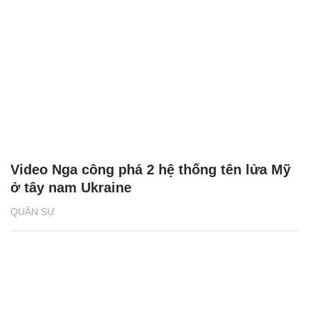
Video Nga công phá 2 hệ thống tên lửa Mỹ
ở tây nam Ukraine
QUÂN SỰ