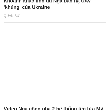
Khoảnh khắc lính dù Nga bắn hạ UAV
'khủng' của Ukraine
QUÂN SỰ
Video Nga công phá 2 hệ thống tên lửa Mỹ