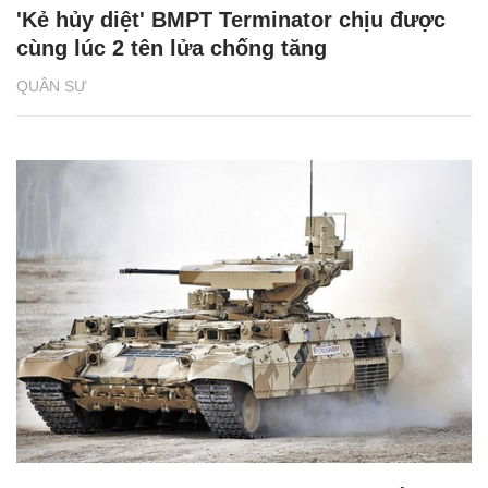
'Kẻ hủy diệt' BMPT Terminator chịu được
cùng lúc 2 tên lửa chống tăng
QUÂN SỰ