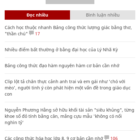
Đọc nhiều
Bình luận nhiều
Cách học thuộc nhanh Bảng công thức lượng giác bằng thơ,
"thần chú"
17
Nhiều điểm bất thường ở bằng đại học của Lý Nhã Kỳ
Bảng công thức đạo hàm nguyên hàm cơ bản cần nhớ
Clip lột tả chân thực cảnh anh trai và em gái như 'chó với
mèo', người tinh ý còn phát hiện một vấn đề trong giáo dục
con
Nguyễn Phương Hằng sở hữu khối tài sản "siêu khủng", từng
khoe sổ đỏ tính bằng cân, mắng cựu mẫu 'không có nổi
nghìn tỷ'
Các công thức hóa học lớp 8, 9 cơ bản cần nhớ
106