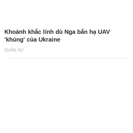
Khoảnh khắc lính dù Nga bắn hạ UAV
'khủng' của Ukraine
QUÂN SỰ