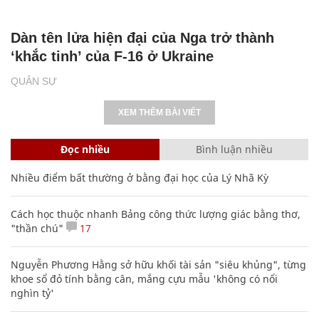
Dàn tên lửa hiện đại của Nga trở thành
‘khắc tinh’ của F-16 ở Ukraine
QUÂN SỰ
XEM THÊM BÀI VIẾT
Đọc nhiều
Bình luận nhiều
Nhiều điểm bất thường ở bằng đại học của Lý Nhã Kỳ
Cách học thuộc nhanh Bảng công thức lượng giác bằng thơ,
"thần chú"
17
Nguyễn Phương Hằng sở hữu khối tài sản "siêu khủng", từng
khoe sổ đỏ tính bằng cân, mắng cựu mẫu 'không có nổi
nghìn tỷ'