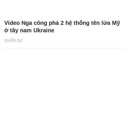
Video Nga công phá 2 hệ thống tên lửa Mỹ
ở tây nam Ukraine
QUÂN SỰ