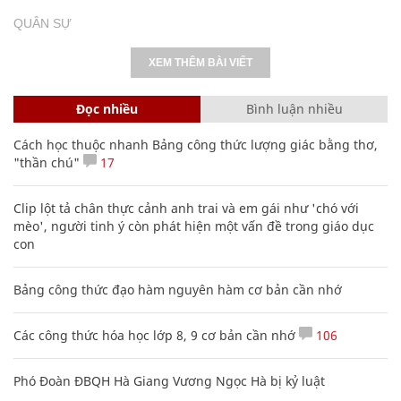
QUÂN SỰ
XEM THÊM BÀI VIẾT
Đọc nhiều
Bình luận nhiều
Cách học thuộc nhanh Bảng công thức lượng giác bằng thơ,
"thần chú"
17
Clip lột tả chân thực cảnh anh trai và em gái như 'chó với
mèo', người tinh ý còn phát hiện một vấn đề trong giáo dục
con
Bảng công thức đạo hàm nguyên hàm cơ bản cần nhớ
Các công thức hóa học lớp 8, 9 cơ bản cần nhớ
106
Phó Đoàn ĐBQH Hà Giang Vương Ngọc Hà bị kỷ luật