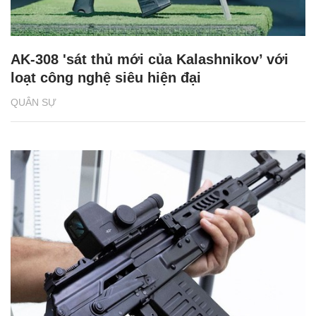
AK-308 'sát thủ mới của Kalashnikov’ với
loạt công nghệ siêu hiện đại
QUÂN SỰ