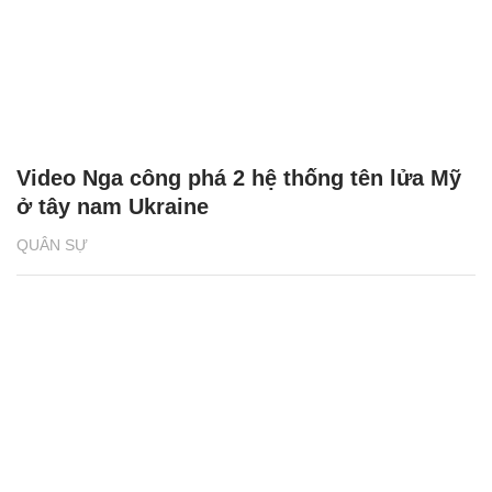
Video Nga công phá 2 hệ thống tên lửa Mỹ
ở tây nam Ukraine
QUÂN SỰ