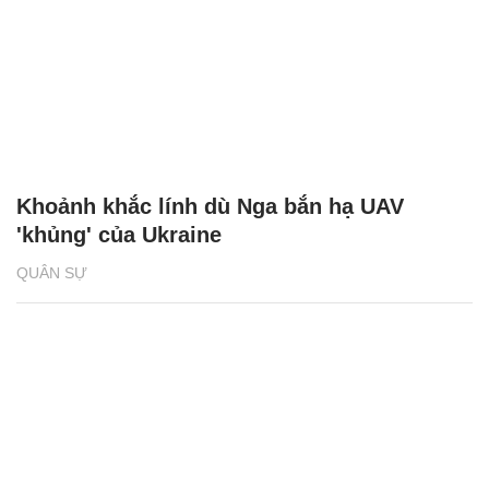
Khoảnh khắc lính dù Nga bắn hạ UAV
'khủng' của Ukraine
QUÂN SỰ