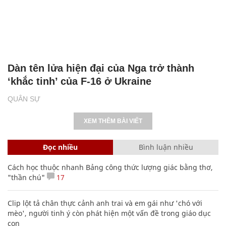
Dàn tên lửa hiện đại của Nga trở thành
‘khắc tinh’ của F-16 ở Ukraine
QUÂN SỰ
XEM THÊM BÀI VIẾT
Đọc nhiều
Bình luận nhiều
Cách học thuộc nhanh Bảng công thức lượng giác bằng thơ,
"thần chú"
17
Clip lột tả chân thực cảnh anh trai và em gái như 'chó với
mèo', người tinh ý còn phát hiện một vấn đề trong giáo dục
con