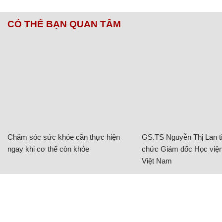
CÓ THỂ BẠN QUAN TÂM
Chăm sóc sức khỏe cần thực hiện
GS.TS Nguyễn Thị Lan ti
ngay khi cơ thể còn khỏe
chức Giám đốc Học viện
Việt Nam