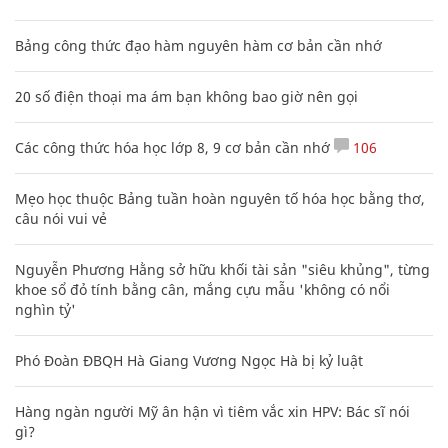
Bảng công thức đạo hàm nguyên hàm cơ bản cần nhớ
20 số điện thoại ma ám bạn không bao giờ nên gọi
Các công thức hóa học lớp 8, 9 cơ bản cần nhớ
106
Mẹo học thuộc Bảng tuần hoàn nguyên tố hóa học bằng thơ,
câu nói vui vẻ
Nguyễn Phương Hằng sở hữu khối tài sản "siêu khủng", từng
khoe sổ đỏ tính bằng cân, mắng cựu mẫu 'không có nổi
nghìn tỷ'
Phó Đoàn ĐBQH Hà Giang Vương Ngọc Hà bị kỷ luật
Hàng ngàn người Mỹ ân hận vì tiêm vắc xin HPV: Bác sĩ nói
gì?