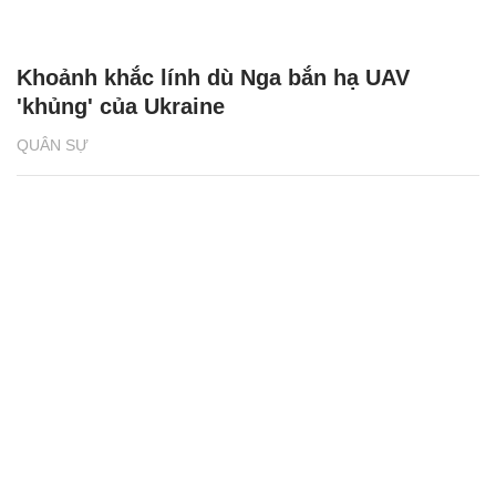
Khoảnh khắc lính dù Nga bắn hạ UAV
'khủng' của Ukraine
QUÂN SỰ