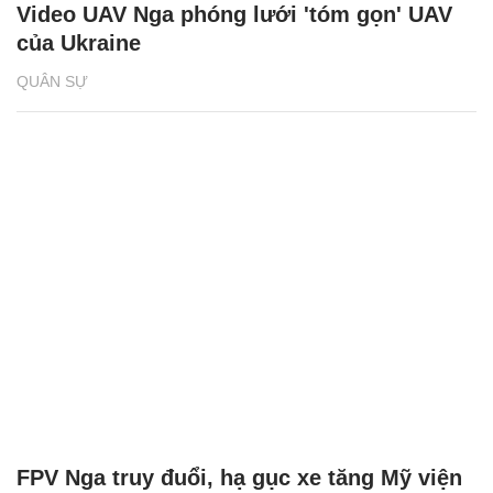
Video UAV Nga phóng lưới 'tóm gọn' UAV
của Ukraine
QUÂN SỰ
FPV Nga truy đuổi, hạ gục xe tăng Mỹ viện