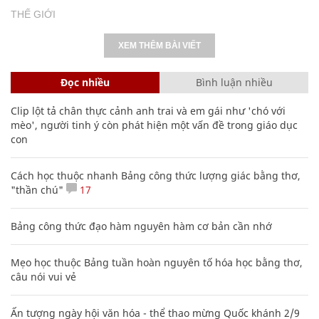
THẾ GIỚI
XEM THÊM BÀI VIẾT
Đọc nhiều
Bình luận nhiều
Clip lột tả chân thực cảnh anh trai và em gái như 'chó với
mèo', người tinh ý còn phát hiện một vấn đề trong giáo dục
con
Cách học thuộc nhanh Bảng công thức lượng giác bằng thơ,
"thần chú"
17
Bảng công thức đạo hàm nguyên hàm cơ bản cần nhớ
Mẹo học thuộc Bảng tuần hoàn nguyên tố hóa học bằng thơ,
câu nói vui vẻ
Ấn tượng ngày hội văn hóa - thể thao mừng Quốc khánh 2/9