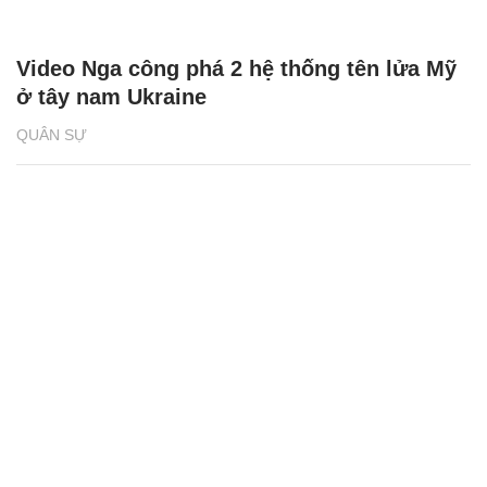
Video Nga công phá 2 hệ thống tên lửa Mỹ
ở tây nam Ukraine
QUÂN SỰ