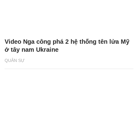
Video Nga công phá 2 hệ thống tên lửa Mỹ
ở tây nam Ukraine
QUÂN SỰ