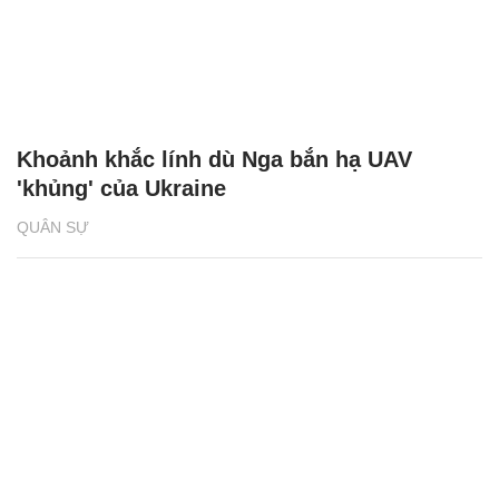
Khoảnh khắc lính dù Nga bắn hạ UAV
'khủng' của Ukraine
QUÂN SỰ