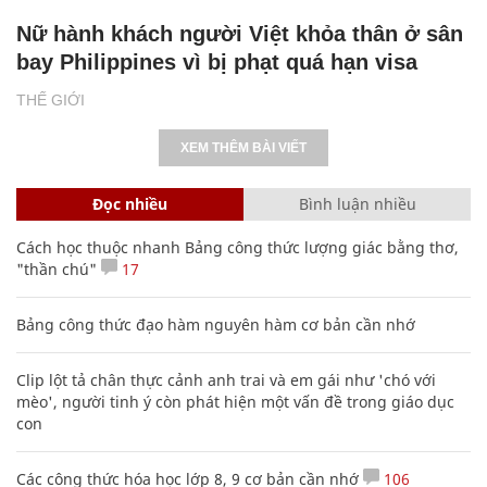
Nữ hành khách người Việt khỏa thân ở sân
bay Philippines vì bị phạt quá hạn visa
THẾ GIỚI
XEM THÊM BÀI VIẾT
Đọc nhiều
Bình luận nhiều
Cách học thuộc nhanh Bảng công thức lượng giác bằng thơ,
"thần chú"
17
Bảng công thức đạo hàm nguyên hàm cơ bản cần nhớ
Clip lột tả chân thực cảnh anh trai và em gái như 'chó với
mèo', người tinh ý còn phát hiện một vấn đề trong giáo dục
con
Các công thức hóa học lớp 8, 9 cơ bản cần nhớ
106