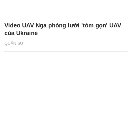
Video UAV Nga phóng lưới 'tóm gọn' UAV
của Ukraine
QUÂN SỰ