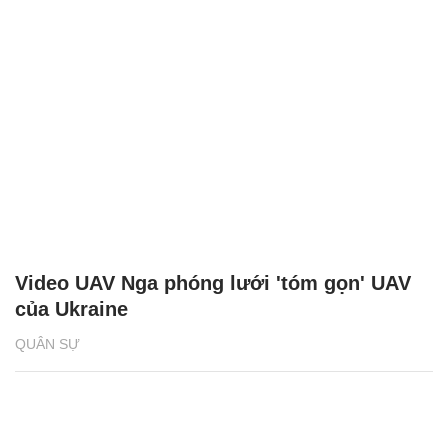
Video UAV Nga phóng lưới 'tóm gọn' UAV
của Ukraine
QUÂN SỰ