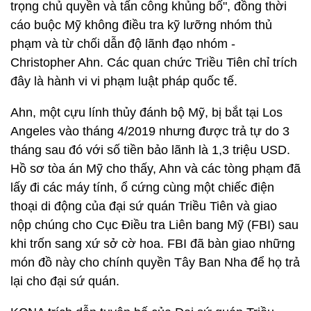
trọng chủ quyền và tấn công khủng bố", đồng thời
cáo buộc Mỹ không điều tra kỹ lưỡng nhóm thủ
phạm và từ chối dẫn độ lãnh đạo nhóm -
Christopher Ahn. Các quan chức Triều Tiên chỉ trích
đây là hành vi vi phạm luật pháp quốc tế.
Ahn, một cựu lính thủy đánh bộ Mỹ, bị bắt tại Los
Angeles vào tháng 4/2019 nhưng được trả tự do 3
tháng sau đó với số tiền bảo lãnh là 1,3 triệu USD.
Hồ sơ tòa án Mỹ cho thấy, Ahn và các tòng phạm đã
lấy đi các máy tính, ổ cứng cùng một chiếc điện
thoại di động của đại sứ quán Triều Tiên và giao
nộp chúng cho Cục Điều tra Liên bang Mỹ (FBI) sau
khi trốn sang xứ sở cờ hoa. FBI đã bàn giao những
món đồ này cho chính quyền Tây Ban Nha để họ trả
lại cho đại sứ quán.