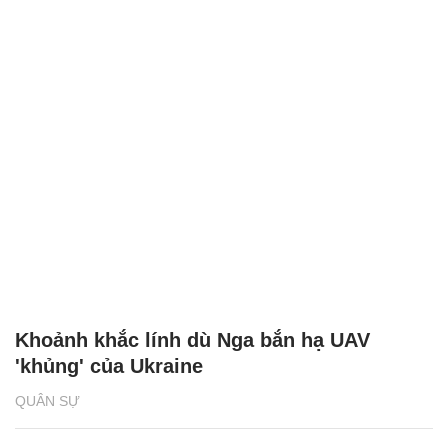
Khoảnh khắc lính dù Nga bắn hạ UAV
'khủng' của Ukraine
QUÂN SỰ