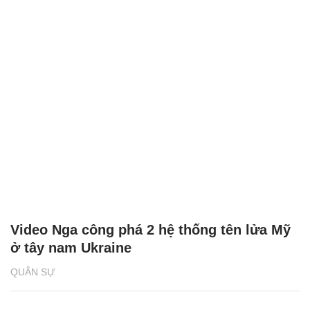
Video Nga công phá 2 hệ thống tên lửa Mỹ
ở tây nam Ukraine
QUÂN SỰ