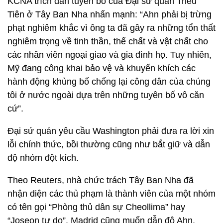
KCNA trích dẫn tuyên bố của Đại sứ quán Triều
Tiên ở Tây Ban Nha nhấn mạnh: “Ahn phải bị trừng
phạt nghiêm khắc vì ông ta đã gây ra những tổn thất
nghiêm trọng về tinh thần, thể chất và vật chất cho
các nhân viên ngoại giao và gia đình họ. Tuy nhiên,
Mỹ đang công khai bảo vệ và khuyến khích các
hành động khủng bố chống lại công dân của chúng
tôi ở nước ngoài dựa trên những tuyên bố vô căn
cứ”.
Đại sứ quán yêu cầu Washington phải đưa ra lời xin
lỗi chính thức, bồi thường cũng như bắt giữ và dẫn
độ nhóm đột kích.
Theo Reuters, nhà chức trách Tây Ban Nha đã
nhận diện các thủ phạm là thành viên của một nhóm
có tên gọi “Phòng thủ dân sự Cheollima” hay
“Joseon tự do”. Madrid cũng muốn dẫn độ Ahn.