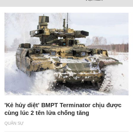
'Kẻ hủy diệt' BMPT Terminator chịu được
cùng lúc 2 tên lửa chống tăng
QUÂN SỰ