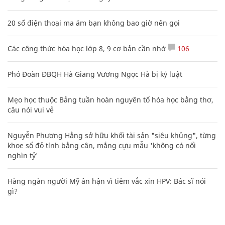
20 số điện thoại ma ám bạn không bao giờ nên gọi
Các công thức hóa học lớp 8, 9 cơ bản cần nhớ
106
Phó Đoàn ĐBQH Hà Giang Vương Ngọc Hà bị kỷ luật
Mẹo học thuộc Bảng tuần hoàn nguyên tố hóa học bằng thơ,
câu nói vui vẻ
Nguyễn Phương Hằng sở hữu khối tài sản "siêu khủng", từng
khoe sổ đỏ tính bằng cân, mắng cựu mẫu 'không có nổi
nghìn tỷ'
Hàng ngàn người Mỹ ân hận vì tiêm vắc xin HPV: Bác sĩ nói
gì?