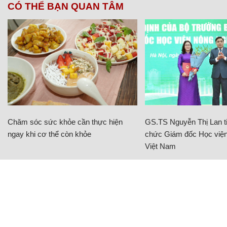
CÓ THỂ BẠN QUAN TÂM
Chăm sóc sức khỏe cần thực hiện
GS.TS Nguyễn Thị Lan ti
ngay khi cơ thể còn khỏe
chức Giám đốc Học viện
Việt Nam