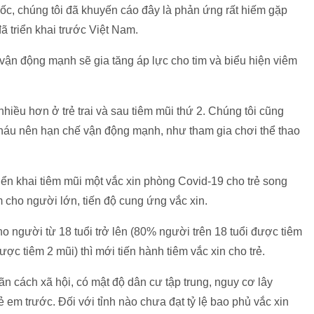
uốc, chúng tôi đã khuyến cáo đây là phản ứng rất hiếm gặp
ã triển khai trước Việt Nam.
 vận động mạnh sẽ gia tăng áp lực cho tim và biểu hiện viêm
hiều hơn ở trẻ trai và sau tiêm mũi thứ 2. Chúng tôi cũng
cháu nên hạn chế vận động mạnh, như tham gia chơi thể thao
iển khai tiêm mũi một vắc xin phòng Covid-19 cho trẻ song
m cho người lớn, tiến độ cung ứng vắc xin.
cho người từ 18 tuổi trở lên (80% người trên 18 tuổi được tiêm
ược tiêm 2 mũi) thì mới tiến hành tiêm vắc xin cho trẻ.
ãn cách xã hội, có mật độ dân cư tập trung, nguy cơ lây
ẻ em trước. Đối với tỉnh nào chưa đạt tỷ lệ bao phủ vắc xin