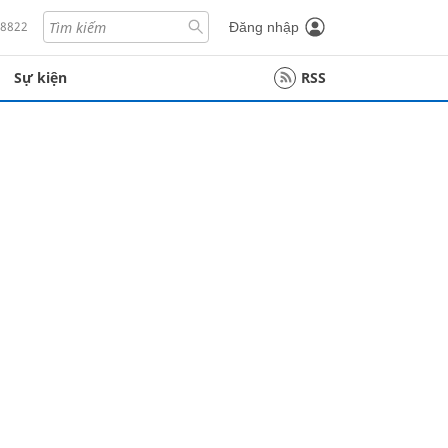
18822
Đăng nhập
Sự kiện
RSS