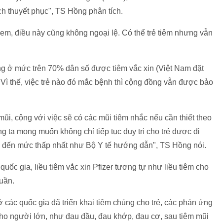
h thuyết phục", TS Hồng phân tích.
em, điều này cũng không ngoại lệ. Có thể trẻ tiêm nhưng vẫn
ng ở mức trên 70% dân số được tiêm vắc xin (Việt Nam đặt
Vì thế, việc trẻ nào đó mắc bệnh thì cộng đồng vẫn được bảo
 mũi, cộng với việc sẽ có các mũi tiêm nhắc nếu cần thiết theo
 ta mong muốn không chỉ tiếp tục duy trì cho trẻ được đi
u đến mức thấp nhất như Bộ Y tế hướng dẫn", TS Hồng nói.
c gia, liều tiêm vắc xin Pfizer tương tự như liều tiêm cho
tuần.
 các quốc gia đã triển khai tiêm chủng cho trẻ, các phản ứng
ho người lớn, như đau đầu, đau khớp, đau cơ, sau tiêm mũi