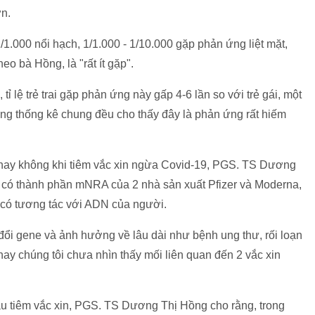
n.
1.000 nổi hạch, 1/1.000 - 1/10.000 gặp phản ứng liệt mặt,
o bà Hồng, là "rất ít gặp".
 tỉ lệ trẻ trai gặp phản ứng này gấp 4-6 lần so với trẻ gái, một
ng thống kê chung đều cho thấy đây là phản ứng rất hiếm
 hay không khi tiêm vắc xin ngừa Covid-19, PGS. TS Dương
n có thành phần mNRA của 2 nhà sản xuất Pfizer và Moderna,
có tương tác với ADN của người.
 đổi gene và ảnh hưởng về lâu dài như bệnh ung thư, rối loạn
nay chúng tôi chưa nhìn thấy mối liên quan đến 2 vắc xin
au tiêm vắc xin, PGS. TS Dương Thị Hồng cho rằng, trong