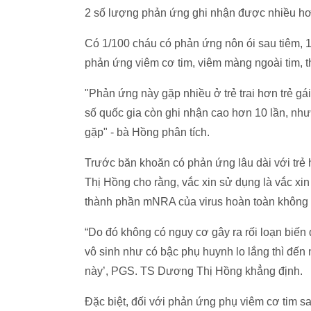
2 số lượng phản ứng ghi nhận được nhiều hơ
Có 1/100 cháu có phản ứng nôn ói sau tiêm, 1/
phản ứng viêm cơ tim, viêm màng ngoài tim, the
"Phản ứng này gặp nhiều ở trẻ trai hơn trẻ gái,
số quốc gia còn ghi nhận cao hơn 10 lần, như
gặp" - bà Hồng phân tích.
Trước băn khoăn có phản ứng lâu dài với trẻ
Thị Hồng cho rằng, vắc xin sử dụng là vắc xi
thành phần mNRA của virus hoàn toàn không 
“Do đó không có nguy cơ gây ra rối loạn biến
vô sinh như có bậc phụ huynh lo lắng thì đến 
này’, PGS. TS Dương Thị Hồng khẳng định.
Đặc biệt, đối với phản ứng phụ viêm cơ tim s