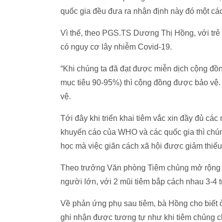
quốc gia đều đưa ra nhận định này đó một các
Vì thế, theo PGS.TS Dương Thị Hồng, với trẻ 
có nguy cơ lây nhiễm Covid-19.
“Khi chúng ta đã đạt được miễn dịch cộng đồ
mục tiêu 90-95%) thì cộng đồng được bảo vệ. 
vệ.
Tới đây khi triển khai tiêm vắc xin đầy đủ các
khuyến cáo của WHO và các quốc gia thì chúng
học mà việc giãn cách xã hội được giảm thiể
Theo trưởng Văn phòng Tiêm chủng mở rộng quố
người lớn, với 2 mũi tiêm bắp cách nhau 3-4 
Về phản ứng phụ sau tiêm, bà Hồng cho biết ở
ghi nhận được tương tự như khi tiêm chủng c