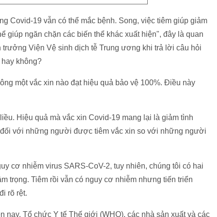
òng Covid-19 vẫn có thể mắc bệnh. Song, việc tiêm giúp giảm
thể giúp ngăn chặn các biến thể khác xuất hiện", đây là quan
ưởng Viện Vệ sinh dịch tễ Trung ương khi trả lời câu hỏi
a hay không?
không một vắc xin nào đạt hiệu quả bảo vệ 100%. Điều này
liều. Hiệu quả mà vắc xin Covid-19 mang lại là giảm tình
g đối với những người được tiêm vắc xin so với những người
guy cơ nhiễm virus SARS-CoV-2, tuy nhiên, chúng tôi có hai
m trọng. Tiêm rồi vẫn có nguy cơ nhiễm nhưng tiến triển
i rõ rệt.
ện nay, Tổ chức Y tế Thế giới (WHO), các nhà sản xuất và các