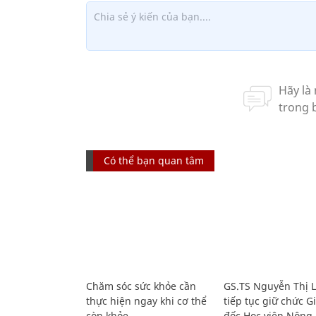
Có thể bạn quan tâm
Chăm sóc sức khỏe cần
GS.TS Nguyễn Thị 
thực hiện ngay khi cơ thể
tiếp tục giữ chức 
còn khỏe
đốc Học viện Nông