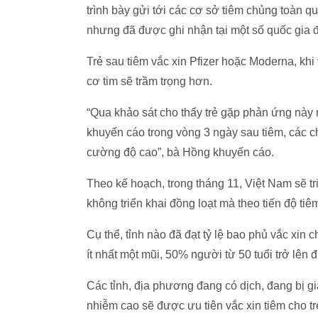
trình bày gửi tới các cơ sở tiêm chủng toàn q
nhưng đã được ghi nhận tại một số quốc gia đ
Trẻ sau tiêm vắc xin Pfizer hoặc Moderna, khi
cơ tim sẽ trầm trọng hơn.
“Qua khảo sát cho thấy trẻ gặp phản ứng này n
khuyến cáo trong vòng 3 ngày sau tiêm, các 
cường độ cao”, bà Hồng khuyến cáo.
Theo kế hoạch, trong tháng 11, Việt Nam sẽ tr
không triển khai đồng loạt mà theo tiến độ tiê
Cụ thể, tỉnh nào đã đạt tỷ lệ bao phủ vắc xin 
ít nhất một mũi, 50% người từ 50 tuổi trở lên đ
Các tỉnh, địa phương đang có dịch, đang bị gi
nhiễm cao sẽ được ưu tiên vắc xin tiêm cho tr