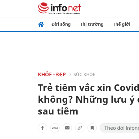
Đời sống
Thị trường
Thế giới
KHỎE - ĐẸP
SỨC KHỎE
Trẻ tiêm vắc xin Covi
không? Những lưu ý 
sau tiêm