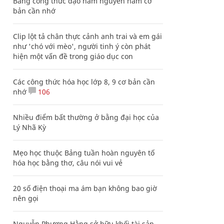
Bảng công thức đạo hàm nguyên hàm cơ
bản cần nhớ
Clip lột tả chân thực cảnh anh trai và em gái
như 'chó với mèo', người tinh ý còn phát
hiện một vấn đề trong giáo dục con
Các công thức hóa học lớp 8, 9 cơ bản cần
nhớ
106
Nhiều điểm bất thường ở bằng đại học của
Lý Nhã Kỳ
Mẹo học thuộc Bảng tuần hoàn nguyên tố
hóa học bằng thơ, câu nói vui vẻ
20 số điện thoại ma ám bạn không bao giờ
nên gọi
Nguyễn Phương Hằng sở hữu khối tài sản