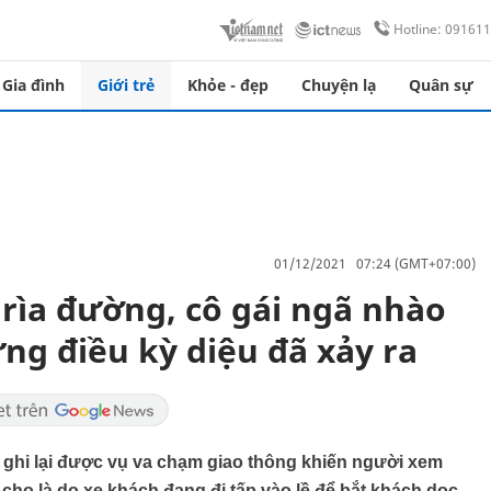
Hotline: 09161
Gia đình
Giới trẻ
Khỏe - đẹp
Chuyện lạ
Quân sự
01/12/2021 07:24 (GMT+07:00)
rìa đường, cô gái ngã nhào
ng điều kỳ diệu đã xảy ra
ô ghi lại được vụ va chạm giao thông khiến người xem
cho là do xe khách đang đi tấp vào lề để bắt khách dọc