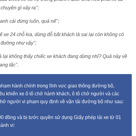
 chuyện gì xảy ra";
anh cái dừng luôn, quá nể";
xế xe 24 chỗ kia, dừng đỗ bắt khách là sai lại còn không có
a đường như vậy";
à lại không thấy chiếc xe khách đang dừng nhỉ? Quả này về
ang tấc".
phạm hành chính trong lĩnh vực giao thông đường bộ,
u khiển xe ô tô chở hành khách, ô tô chở người và các
 chở người vi phạm quy định về vận tải đường bộ như sau:
00 đồng và bị tước quyền sử dụng Giấy phép lái xe từ 01
ành vi: