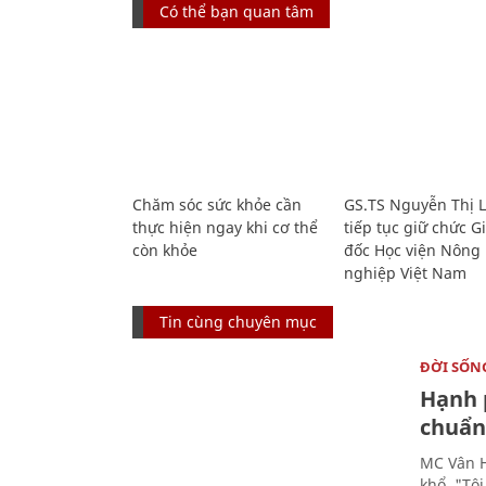
Có thể bạn quan tâm
Chăm sóc sức khỏe cần
GS.TS Nguyễn Thị 
thực hiện ngay khi cơ thể
tiếp tục giữ chức 
còn khỏe
đốc Học viện Nông
nghiệp Việt Nam
Tin cùng chuyên mục
ĐỜI SỐN
Hạnh 
chuẩn 
MC Vân H
khổ. "Tô