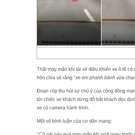
Thật may mắn khi tài xế điều khiển xe ô tô có 
hồn chia sẻ rằng "
xe em phanh bánh vừa chạm
Đoạn clip thu hút sự chú ý của cộng đồng mạng
tới chiếc xe khách dừng đỗ bắt khách dọc đư
xe có camera hành trình.
Một số bình luận của cư dân mạng:
"
Cô gái này quá may mắn khi ngã ngay trước 