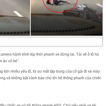
camera hành trình kịp thời phanh xe dừng lại. Tài xế ô tô hú
 áo cô bé".
 bởi nhiều yếu tố, từ sự mất tập trung của cô gái đi xe máy
ờng và không bật cảnh báo cho tới hệ thống phanh của chiếc
đầu chiếc xe có hệ thống phanh ABS. Chứ nếu phải xe tải