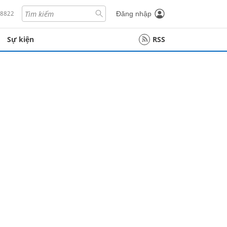
18822
Đăng nhập
Sự kiện
RSS