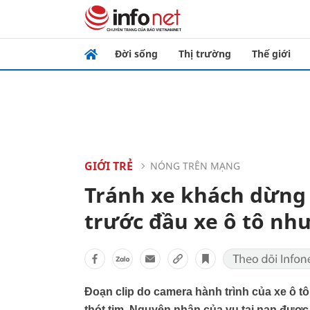
Đời sống
Thị trường
Thế giới
GIỚI TRẺ
NÓNG TRÊN MẠNG
Tránh xe khách dừng 
trước đầu xe ô tô như
Đoạn clip do camera hành trình của xe ô t
thót tim. Nguyên nhân của vụ tai nạn được 