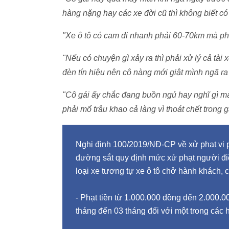
hàng nặng hay các xe đời cũ thì không biết có
"Xe ô tô có cam đi nhanh phải 60-70km mà ph
"Nếu có chuyện gì xảy ra thì phải xử lý cả tài 
đèn tín hiệu nên cô nàng mới giật mình ngã r
"Cô gái ấy chắc đang buồn ngủ hay nghĩ gì m
phải mổ trâu khao cả làng vì thoát chết trong g
Nghị định 100/2019/NĐ-CP về xử phạt vi 
đường sắt quy định mức xử phạt người điề
loại xe tương tự xe ô tô chở hành khách,
- Phạt tiền từ 1.000.000 đồng đến 2.000.0
tháng đến 03 tháng đối với một trong các h