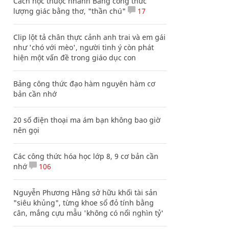
Cách học thuộc nhanh Bảng công thức
lượng giác bằng thơ, "thần chú"
17
Clip lột tả chân thực cảnh anh trai và em gái
như 'chó với mèo', người tinh ý còn phát
hiện một vấn đề trong giáo dục con
Bảng công thức đạo hàm nguyên hàm cơ
bản cần nhớ
20 số điện thoại ma ám bạn không bao giờ
nên gọi
Các công thức hóa học lớp 8, 9 cơ bản cần
nhớ
106
Nguyễn Phương Hằng sở hữu khối tài sản
"siêu khủng", từng khoe sổ đỏ tính bằng
cân, mắng cựu mẫu 'không có nổi nghìn tỷ'