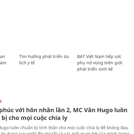
Lan
Tìm hướng phát triển du
BAT Việt Nam tiếp sức
Giám
lịch y tế
phụ nữ vùng biên giới
phát triển sinh kế
G
phúc với hôn nhân lần 2, MC Vân Hugo luôn
bị cho mọi cuộc chia ly
ugo luôn chuẩn bị tinh thần cho mọi cuộc chia ly để không đau
i áp dụng suy nghĩ đó vào tất cả các mối quan hệ của mình trong