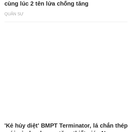
cùng lúc 2 tên lửa chống tăng
QUÂN SỰ
'Kẻ hủy diệt' BMPT Terminator, lá chắn thép