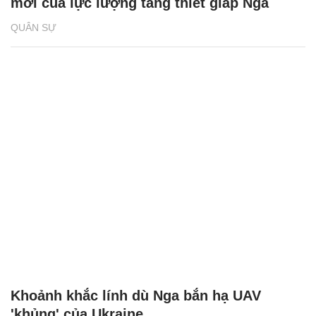
mới của lực lượng tăng thiết giáp Nga
QUÂN SỰ
Khoảnh khắc lính dù Nga bắn hạ UAV
'khủng' của Ukraine