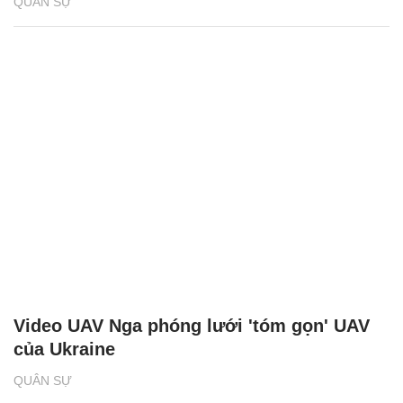
QUÂN SỰ
Video UAV Nga phóng lưới 'tóm gọn' UAV
của Ukraine
QUÂN SỰ