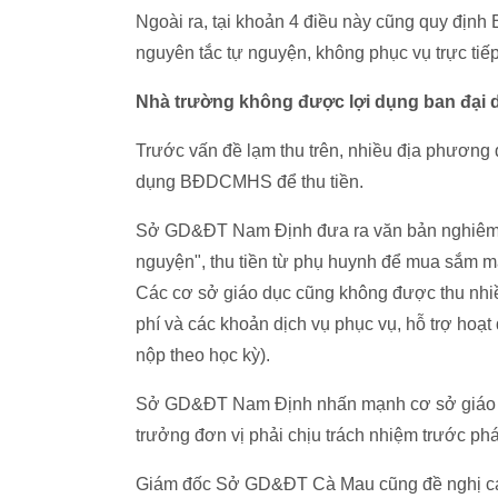
Ngoài ra, tại khoản 4 điều này cũng quy đị
nguyên tắc tự nguyện, không phục vụ trực t
Nhà trường không được lợi dụng ban đại 
Trước vấn đề lạm thu trên, nhiều địa phương
dụng BĐDCMHS để thu tiền.
Sở GD&ĐT Nam Định đưa ra văn bản nghiêm 
nguyện", thu tiền từ phụ huynh để mua sắm máy
Các cơ sở giáo dục cũng không được thu nhiề
phí và các khoản dịch vụ phục vụ, hỗ trợ hoạt
nộp theo học kỳ).
Sở GD&ĐT Nam Định nhấn mạnh cơ sở giáo dục
trưởng đơn vị phải chịu trách nhiệm trước ph
Giám đốc Sở GD&ĐT Cà Mau cũng đề nghị các đ