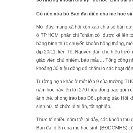
Có nên xóa bỏ Ban đại diện cha mẹ học s
Mới đây, mạng xã hội xôn xao chia sẻ bản dự t
ở TP.HCM, phần chi "chăm cô" được kê lên tớ
bằng hình thức chuyển khoản hằng tháng, mỗi 
dịp 20/11, tiền Tết Nguyên đán cho hiệu trưở
giáo viên chủ nhiệm, bảo mẫu… Tổng cộng nh
khoảng 30 triệu đồng để chăm lo các hoạt độn
Trường hợp khác ở một lớp 9 của trường THCS
năm học này lên tới 270 triệu đồng bao gồm c
ảnh thẻ, phong trào báo Đội, phong trào Hội k
sinh nữ, tổ chức lễ tri ân, tốt nghiệp...
Thực tế nhiều năm trở lại đây, các khoản thu đ
Ban đại diện cha mẹ học sinh (BĐDCMHS) cũ