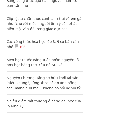
Bảng công thức đạo hàm nguyên hàm cơ
bản cần nhớ
Clip lột tả chân thực cảnh anh trai và em gái
như 'chó với mèo', người tinh ý còn phát
hiện một vấn đề trong giáo dục con
Các công thức hóa học lớp 8, 9 cơ bản cần
nhớ
106
Mẹo học thuộc Bảng tuần hoàn nguyên tố
hóa học bằng thơ, câu nói vui vẻ
Nguyễn Phương Hằng sở hữu khối tài sản
"siêu khủng", từng khoe sổ đỏ tính bằng
cân, mắng cựu mẫu 'không có nổi nghìn tỷ'
Nhiều điểm bất thường ở bằng đại học của
Lý Nhã Kỳ