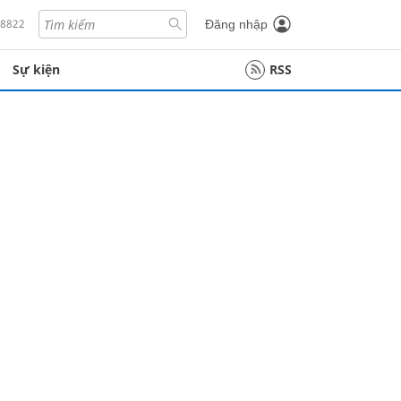
18822
Đăng nhập
Sự kiện
RSS