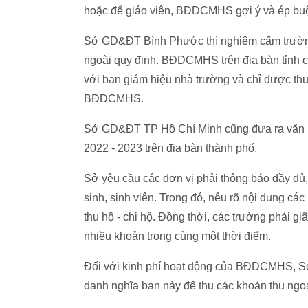
hoặc để giáo viên, BĐDCMHS gợi ý và ép buộc
Sở GD&ĐT Bình Phước thì nghiêm cấm trườn
ngoài quy định. BĐDCMHS trên địa bàn tỉnh cầ
với ban giám hiệu nhà trường và chỉ được thu
BĐDCMHS.
Sở GD&ĐT TP Hồ Chí Minh cũng đưa ra văn bả
2022 - 2023 trên địa bàn thành phố.
Sở yêu cầu các đơn vị phải thông báo đầy đủ,
sinh, sinh viên. Trong đó, nêu rõ nội dung cá
thu hộ - chi hộ. Đồng thời, các trường phải gi
nhiều khoản trong cùng một thời điểm.
Đối với kinh phí hoạt động của BĐDCMHS, S
danh nghĩa ban này để thu các khoản thu ngoà