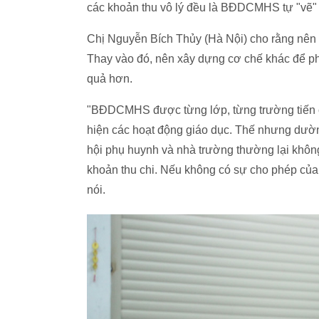
các khoản thu vô lý đều là BĐDCMHS tự "vẽ"
Chị Nguyễn Bích Thủy (Hà Nội) cho rằng nên
Thay vào đó, nên xây dựng cơ chế khác để ph
quả hơn.
"BĐDCMHS được từng lớp, từng trường tiến c
hiện các hoạt động giáo dục. Thế nhưng dườn
hội phụ huynh và nhà trường thường lại không 
khoản thu chi. Nếu không có sự cho phép của
nói.