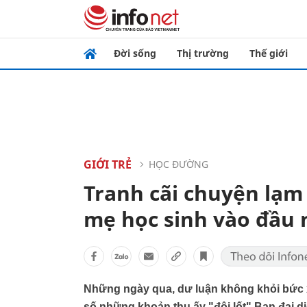
Đời sống
Thị trường
Thế giới
GIỚI TRẺ
HỌC ĐƯỜNG
Tranh cãi chuyện lạm 
mẹ học sinh vào đầu
Những ngày qua, dư luận không khỏi bức xú
số những khoản thu ấy "đội lốt" Ban đại d