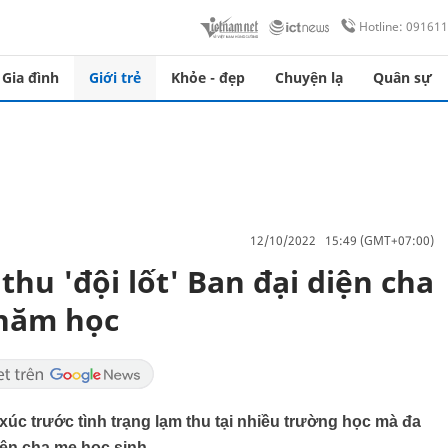
Hotline: 09161
Gia đình
Giới trẻ
Khỏe - đẹp
Chuyện lạ
Quân sự
12/10/2022 15:49 (GMT+07:00)
thu 'đội lốt' Ban đại diện cha
 năm học
c trước tình trạng lạm thu tại nhiều trường học mà đa
iện cha mẹ học sinh.