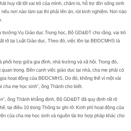
huy rất tốt vai trò của mình, chăm lo, hỗ trợ đời sống sinh
nếu nơi nào làm sai thì phải lên án, rút kinh nghiệm. Nơi nào
n.
ụ trưởng Vụ Giáo dục Trung học, Bộ GD&ĐT cho rằng, vai trò
 rõ tại Luật Giáo dục. Theo đó, việc tồn tại BĐDCMHS là
à phối hợp giữa gia đình, nhà trường và xã hội. Trong đó,
t quan trọng. Bên cạnh việc giáo dục tại nhà, cha mẹ phải có
 gia hoạt động của BĐDCMHS. Do đó, không thể vì một vài
i cha mẹ học sinh", ông Thành cho biết.
ên", ông Thành khẳng định, Bộ GD&ĐT đã quy định rất rõ
thể, tại điều 10 trong Thông tư ghi rõ: Kinh phí hoạt động của
 của cha mẹ học sinh và nguồn tài trợ hợp pháp khác cho