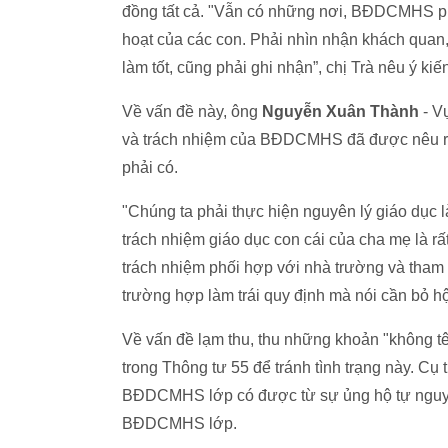
đồng tất cả. "Vẫn có những nơi, BĐDCMHS phát 
hoạt của các con. Phải nhìn nhận khách quan, 
làm tốt, cũng phải ghi nhận”, chị Trà nêu ý kiế
Về vấn đề này, ông
Nguyễn Xuân Thành
- V
và trách nhiệm của BĐDCMHS đã được nêu rất
phải có.
"Chúng ta phải thực hiện nguyên lý giáo dục l
trách nhiệm giáo dục con cái của cha mẹ là rấ
trách nhiệm phối hợp với nhà trường và tham
trường hợp làm trái quy định mà nói cần bỏ hộ
Về vấn đề lạm thu, thu những khoản "không t
trong Thông tư 55 để tránh tình trạng này. Cụ 
BĐDCMHS lớp có được từ sự ủng hộ tự nguyện
BĐDCMHS lớp.