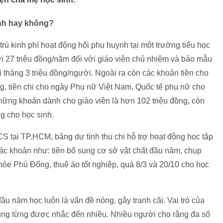
inh hay không?
rù kinh phí hoạt động hội phụ huynh tại một trường tiểu học
i 27 triệu đồng/năm đối với giáo viên chủ nhiệm và bảo mẫu
tháng 3 triệu đồng/người. Ngoài ra còn các khoản tiền cho
ng, tiền chi cho ngày Phụ nữ Việt Nam, Quốc tế phụ nữ cho
ững khoản dành cho giáo viên là hơn 102 triệu đồng, còn
g cho học sinh.
 tại TP.HCM, bảng dự tính thu chi hỗ trợ hoạt động học tập
ác khoản như: tiền bổ sung cơ sở vật chất đầu năm, chụp
hỏe Phù Đổng, thuê áo tốt nghiệp, quà 8/3 và 20/10 cho học
ầu năm học luôn là vấn đề nóng, gây tranh cãi. Vai trò của
ng từng được nhắc đến nhiều. Nhiều người cho rằng đa số