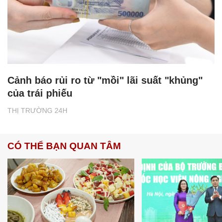
Cảnh báo rủi ro từ "mồi" lãi suất "khủng"
của trái phiếu
THỊ TRƯỜNG 24H
CÓ THỂ BẠN QUAN TÂM