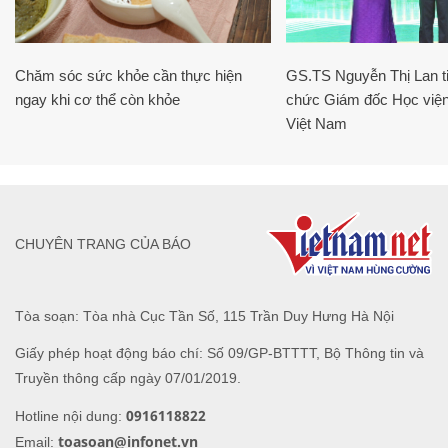
Chăm sóc sức khỏe cần thực hiện
GS.TS Nguyễn Thị Lan ti
ngay khi cơ thể còn khỏe
chức Giám đốc Học viện
Việt Nam
CHUYÊN TRANG CỦA BÁO
Tòa soạn: Tòa nhà Cục Tần Số, 115 Trần Duy Hưng Hà Nội
Giấy phép hoạt động báo chí: Số 09/GP-BTTTT, Bộ Thông tin và
Truyền thông cấp ngày 07/01/2019.
0916118822
Hotline nội dung:
toasoan@infonet.vn
Email: