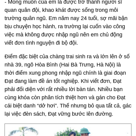
- Mong muốn của em là được trở thành người sĩ
quan quân đội, khao khát được sống trong môi
trường quân ngũ. Em năm nay 24 tuổi, sợ mãi bận
bịu chuyện học hành, ra trường lại cuốn vào công
việc mà không được nhập ngũ nên em chủ động
viết đơn tình nguyện đi bộ đội.
Điểm đặc biệt của chàng trai sinh ra và lớn lên ở số
nhà 39, ngõ Hòa Bình (Hai Bà Trưng, Hà Nội) là
thời điểm xung phong nhập ngũ chính là giai đoạn
Đạt đang làm đề án tốt nghiệp. Khi viết đơn, Đạt
phải đối diện với rất nhiều lời bàn tán. Nhiều bạn
cùng khóa còn phân tích thiệt hơn và gán cho Đạt
cái biệt danh “dở hơi”. Thế nhưng bỏ qua tất cả, gác
lại việc đèn sách, Đạt vững bước lên đường.