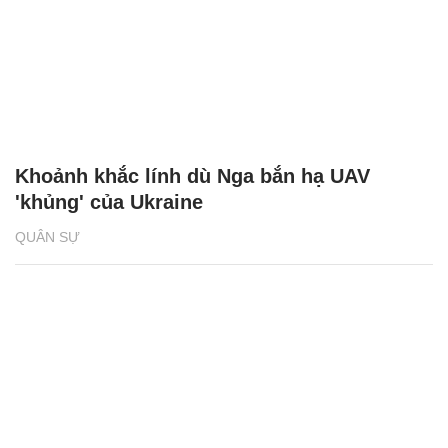
Khoảnh khắc lính dù Nga bắn hạ UAV
'khủng' của Ukraine
QUÂN SỰ