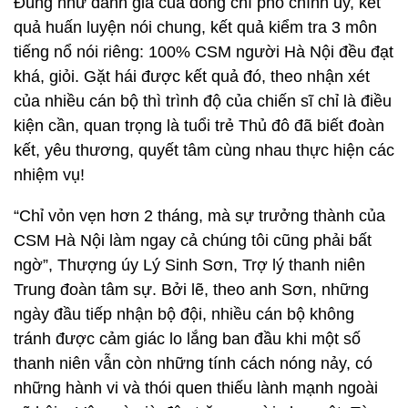
Đúng như đánh giá của đồng chí phó chính ủy, kết
quả huấn luyện nói chung, kết quả kiểm tra 3 môn
tiếng nổ nói riêng: 100% CSM người Hà Nội đều đạt
khá, giỏi. Gặt hái được kết quả đó, theo nhận xét
của nhiều cán bộ thì trình độ của chiến sĩ chỉ là điều
kiện cần, quan trọng là tuổi trẻ Thủ đô đã biết đoàn
kết, yêu thương, quyết tâm cùng nhau thực hiện các
nhiệm vụ!
“Chỉ vỏn vẹn hơn 2 tháng, mà sự trưởng thành của
CSM Hà Nội làm ngay cả chúng tôi cũng phải bất
ngờ”, Thượng úy Lý Sinh Sơn, Trợ lý thanh niên
Trung đoàn tâm sự. Bởi lẽ, theo anh Sơn, những
ngày đầu tiếp nhận bộ đội, nhiều cán bộ không
tránh được cảm giác lo lắng ban đầu khi một số
thanh niên vẫn còn những tính cách nóng nảy, có
những hành vi và thói quen thiếu lành mạnh ngoài