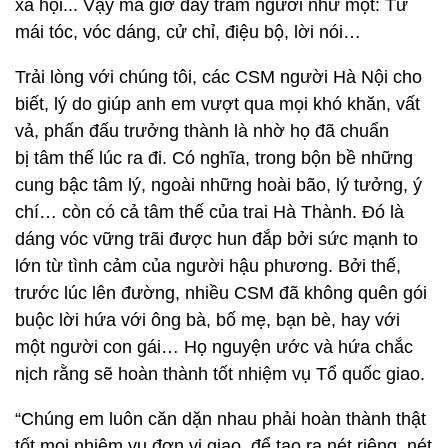
xã hội... Vậy mà giờ đây trăm người như một: Từ
mái tóc, vóc dáng, cử chỉ, điệu bộ, lời nói…
Trải lòng với chúng tôi, các CSM người Hà Nội cho
biết, lý do giúp anh em vượt qua mọi khó khăn, vất
vả, phấn đấu trưởng thành là nhờ họ đã chuẩn
bị tâm thế lúc ra đi. Có nghĩa, trong bộn bề những
cung bậc tâm lý, ngoài những hoài bão, lý tưởng, ý
chí… còn có cả tâm thế của trai Hà Thành. Đó là
dáng vóc vững trãi được hun đắp bởi sức mạnh to
lớn từ tình cảm của người hậu phương. Bởi thế,
trước lúc lên đường, nhiều CSM đã không quên gói
buộc lời hứa với ông bà, bố mẹ, bạn bè, hay với
một người con gái… Họ nguyện ước và hứa chắc
nịch rằng sẽ hoàn thành tốt nhiệm vụ Tổ quốc giao.
“Chúng em luôn căn dặn nhau phải hoàn thành thật
tốt mọi nhiệm vụ đơn vị giao, để tạo ra nét riêng, nét