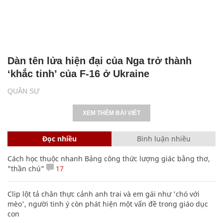
Dàn tên lửa hiện đại của Nga trở thành
‘khắc tinh’ của F-16 ở Ukraine
QUÂN SỰ
XEM THÊM BÀI VIẾT
Đọc nhiều
Bình luận nhiều
Cách học thuộc nhanh Bảng công thức lượng giác bằng thơ,
"thần chú"
17
Clip lột tả chân thực cảnh anh trai và em gái như 'chó với
mèo', người tinh ý còn phát hiện một vấn đề trong giáo dục
con