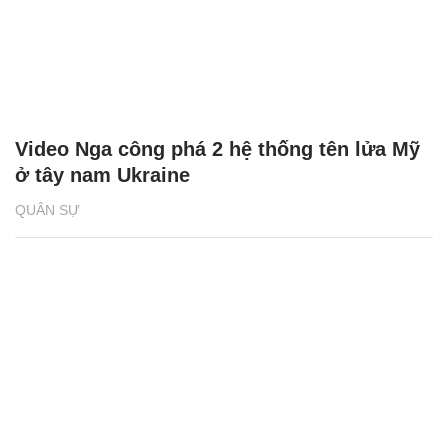
Video Nga công phá 2 hệ thống tên lửa Mỹ
ở tây nam Ukraine
QUÂN SỰ