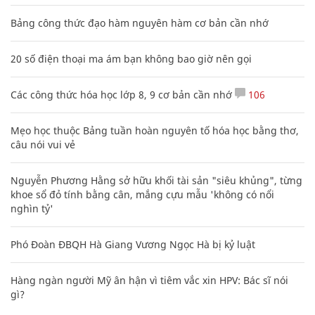
Bảng công thức đạo hàm nguyên hàm cơ bản cần nhớ
20 số điện thoại ma ám bạn không bao giờ nên gọi
Các công thức hóa học lớp 8, 9 cơ bản cần nhớ
106
Mẹo học thuộc Bảng tuần hoàn nguyên tố hóa học bằng thơ,
câu nói vui vẻ
Nguyễn Phương Hằng sở hữu khối tài sản "siêu khủng", từng
khoe sổ đỏ tính bằng cân, mắng cựu mẫu 'không có nổi
nghìn tỷ'
Phó Đoàn ĐBQH Hà Giang Vương Ngọc Hà bị kỷ luật
Hàng ngàn người Mỹ ân hận vì tiêm vắc xin HPV: Bác sĩ nói
gì?