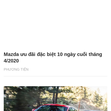
(Thông tin tham khảo trang danhgiaxe.com)
PV (tổng hợp)
Từ khóa:
Toyota Yaris 2019 và Honda Jazz 2019 so
sánh xe hatchback xe nhập khẩu Thái Lan
CÓ THỂ BẠN QUAN TÂM