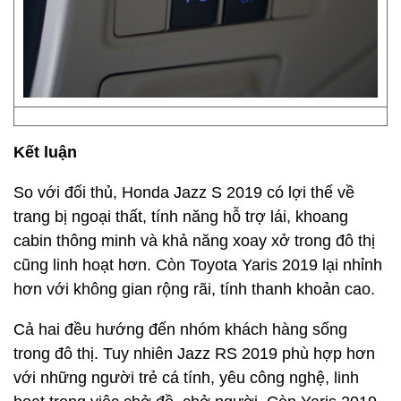
Đặc biệt với Honda Jazz RS, nếu bạn cần gì đó vui
vẻ khi lái xe trong thành phố, hãy thử kích hoạt chế
độ lái Econ và sử dụng chân phải sao cho khéo để
bảng đồng hồ hiển thị màu xanh lá, nôm na rằng
bạn đang bảo vệ môi trường thông qua công nghệ
Earth Dream của Honda.
Động cơ
Sức mạnh trên Honda Jazz RS và Toyota Yaris có
thể nói là “thừa sức” giúp hai mẫu xe này phục vụ
nhu cầu chính là đi lại trong phố và cuối tuần đi xa
như cắm trại, về quê.