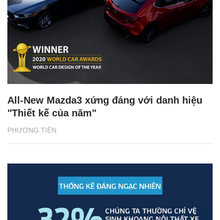
Lên đời xe sang đón tết cùng Vinfast
XE MỚI