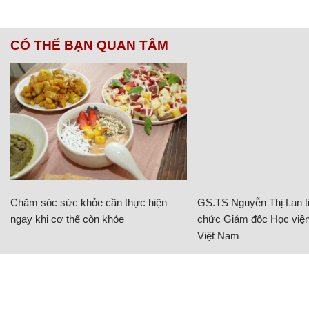
Hệ thống hỗ trợ khởi hành ngang dốc
7 túi khí, cảm biến sau
Danh sách tính năng an toàn trên Honda Jazz 2019
cũng tương tự, tuy nhiên có thêm camera lùi 3 góc
quay và số túi khí là 6.