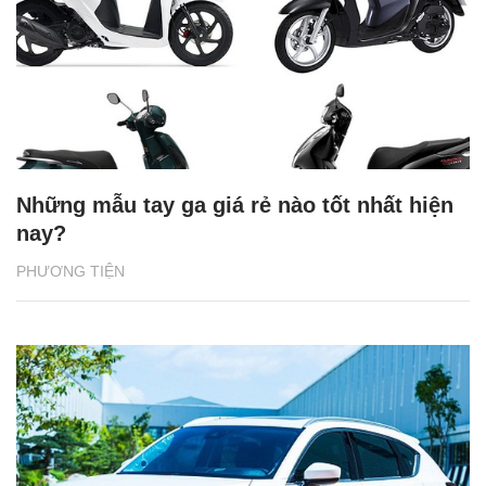
“Ngựa hoang” Mustang trở thành mẫu xe
thể thao bán chạy nhất thế giới
PHƯƠNG TIỆN