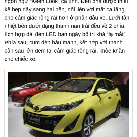
ngôn ngữ “Keen Look” cá tính. Đèn pha được thiết
kế hẹp đẩy sang hai bên, nối liền với mặt ca-lăng
cho cảm giác rộng rãi hơn ở phần đầu xe. Lưới tản
nhiệt bên dưới dạng thanh nan trải đều về 2 phía,
tích hợp dải đèn LED ban ngày bố trí khá “lạ mắt”.
Phía sau, cụm đèn hậu mảnh, kết hợp với thanh
cản sau lớn đem lại cảm giác rộng rãi, khỏe khắn
cho chiếc xe.