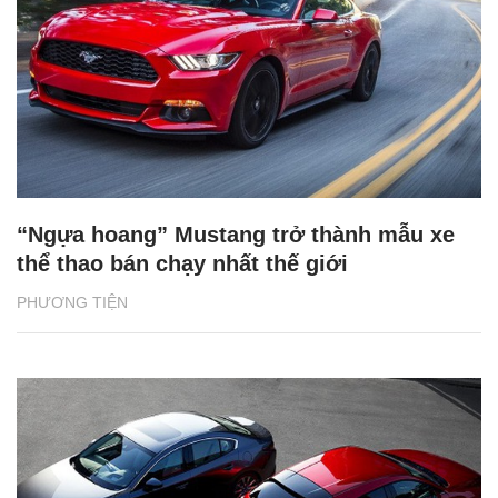
Chăm sóc sức khỏe cần thực hiện
GS.TS Nguyễn Thị Lan ti
ngay khi cơ thể còn khỏe
chức Giám đốc Học viện
Việt Nam