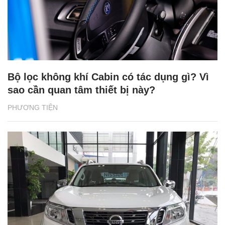
Những mẫu tay ga giá rẻ nào tốt nhất hiện
nay?
PHƯƠNG TIỆN