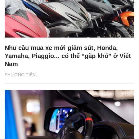
Vô lăng xe ô tô có thể bẩn hơn bồn cầu
toilet công cộng gấp 4 lần
PHƯƠNG TIỆN