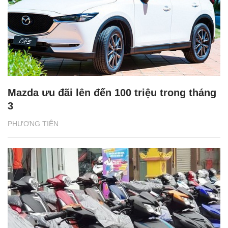
All-New Mazda3 xứng đáng với danh hiệu
"Thiết kế của năm"
PHƯƠNG TIỆN