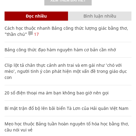
XEM THÊM BÀI VIẾT
Đọc nhiều
Bình luận nhiều
Cách học thuộc nhanh Bảng công thức lượng giác bằng thơ,
"thần chú"
17
Bảng công thức đạo hàm nguyên hàm cơ bản cần nhớ
Clip lột tả chân thực cảnh anh trai và em gái như 'chó với
mèo', người tinh ý còn phát hiện một vấn đề trong giáo dục
con
20 số điện thoại ma ám bạn không bao giờ nên gọi
Bí mật trận đổ bộ lên bãi biển Tà Lơn của Hải quân Việt Nam
Mẹo học thuộc Bảng tuần hoàn nguyên tố hóa học bằng thơ,
câu nói vui vẻ