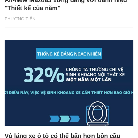
All-New Mazda3 xứng đáng với danh hiệu
"Thiết kế của năm"
PHƯƠNG TIỆN
Vô lăng xe ô tô có thể bẩn hơn bồn cầu