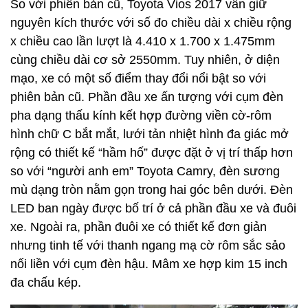
So với phiên bản cũ, Toyota Vios 2017 vẫn giữ
nguyên kích thước với số đo chiều dài x chiều rộng
x chiều cao lần lượt là 4.410 x 1.700 x 1.475mm
cùng chiều dài cơ sở 2550mm. Tuy nhiên, ở diện
mạo, xe có một số điểm thay đổi nổi bật so với
phiên bản cũ. Phần đầu xe ấn tượng với cụm đèn
pha dạng thấu kính kết hợp đường viền cờ-rôm
hình chữ C bắt mắt, lưới tản nhiệt hình đa giác mở
rộng có thiết kế “hầm hố” được đặt ở vị trí thấp hơn
so với “người anh em” Toyota Camry, đèn sương
mù dạng tròn nằm gọn trong hai góc bên dưới. Đèn
LED ban ngày được bố trí ở cả phần đầu xe và đuôi
xe. Ngoài ra, phần đuôi xe có thiết kế đơn giản
nhưng tinh tế với thanh ngang mạ cờ rôm sắc sảo
nối liền với cụm đèn hậu. Mâm xe hợp kim 15 inch
đa chấu kép.