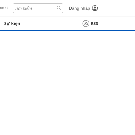
18822
Đăng nhập
Sự kiện
RSS