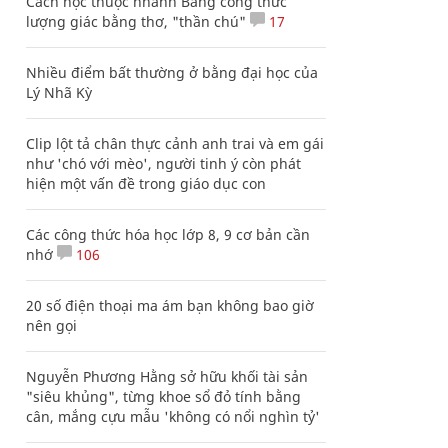
Cách học thuộc nhanh Bảng công thức
lượng giác bằng thơ, "thần chú"
17
Nhiều điểm bất thường ở bằng đại học của
Lý Nhã Kỳ
Clip lột tả chân thực cảnh anh trai và em gái
như 'chó với mèo', người tinh ý còn phát
hiện một vấn đề trong giáo dục con
Các công thức hóa học lớp 8, 9 cơ bản cần
nhớ
106
20 số điện thoại ma ám bạn không bao giờ
nên gọi
Nguyễn Phương Hằng sở hữu khối tài sản
"siêu khủng", từng khoe sổ đỏ tính bằng
cân, mắng cựu mẫu 'không có nổi nghìn tỷ'