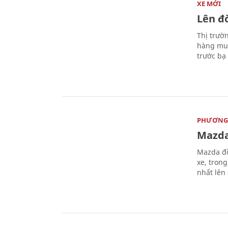
XE MỚI
Lên đờ
Thị trườ
hàng muố
trước bạ
PHƯƠNG 
Mazda
Mazda đồ
xe, tron
nhất lên