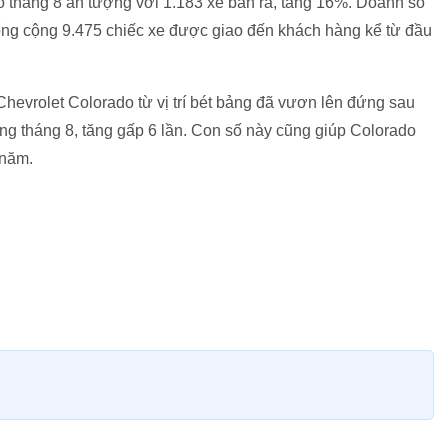
ố tháng 8 ấn tượng với 1.183 xe bán ra, tăng 16%. Doanh số
ng cộng 9.475 chiếc xe được giao đến khách hàng kể từ đầu
hevrolet Colorado từ vị trí bét bảng đã vươn lên đứng sau
ng tháng 8, tăng gấp 6 lần. Con số này cũng giúp Colorado
 năm.