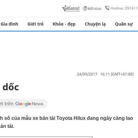
Hotline: 09161
Gia đình
Giới trẻ
Khỏe - đẹp
Chuyện lạ
Quân sự
24/09/2017 16:11 (GMT+07:00)
 dốc
nh số của mẫu xe bán tải Toyota Hilux đang ngày càng lao
n tải.