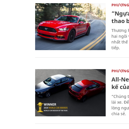
PHƯƠNG 
“Ngựa
thao 
Thương h
hai ngôi
nhất thế
tiếp.
PHƯƠNG 
All-N
kế củ
“Chúng t
lái xe. Đ
lòng ngư
chia sẻ.