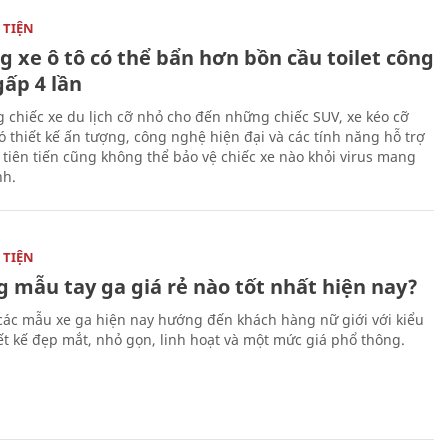
TIỆN
g xe ô tô có thể bẩn hơn bồn cầu toilet công
gấp 4 lần
 chiếc xe du lịch cỡ nhỏ cho đến những chiếc SUV, xe kéo cỡ
ó thiết kế ấn tượng, công nghệ hiện đại và các tính năng hỗ trợ
i tiên tiến cũng không thể bảo vệ chiếc xe nào khỏi virus mang
h.
TIỆN
 mẫu tay ga giá rẻ nào tốt nhất hiện nay?
các mẫu xe ga hiện nay hướng đến khách hàng nữ giới với kiểu
ết kế đẹp mắt, nhỏ gọn, linh hoạt và một mức giá phổ thông.