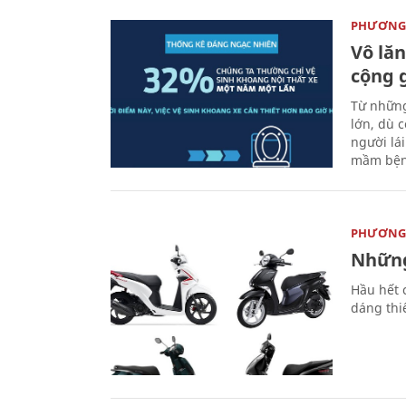
PHƯƠNG 
Vô lăn
cộng 
Từ những
lớn, dù c
người lá
mầm bện
PHƯƠNG 
Những
Hầu hết 
dáng thi