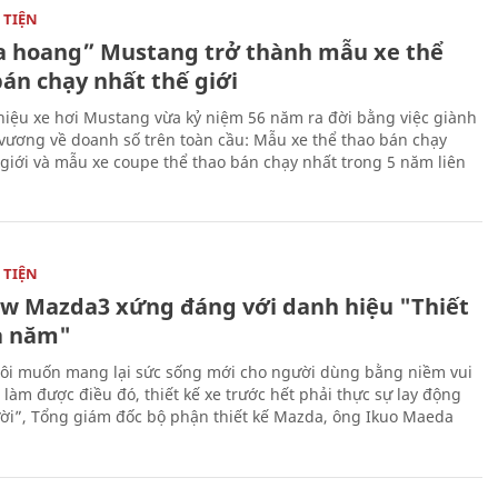
TIỆN
 hoang” Mustang trở thành mẫu xe thể
bán chạy nhất thế giới
iệu xe hơi Mustang vừa kỷ niệm 56 năm ra đời bằng việc giành
 vương về doanh số trên toàn cầu: Mẫu xe thể thao bán chạy
 giới và mẫu xe coupe thể thao bán chạy nhất trong 5 năm liên
TIỆN
ew Mazda3 xứng đáng với danh hiệu "Thiết
a năm"
ôi muốn mang lại sức sống mới cho người dùng bằng niềm vui
ể làm được điều đó, thiết kế xe trước hết phải thực sự lay động
ời”, Tổng giám đốc bộ phận thiết kế Mazda, ông Ikuo Maeda