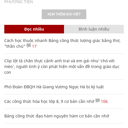
PHƯƠNG TIỆN
XEM THÊM BÀI VIẾT
Đọc nhiều
Bình luận nhiều
Cách học thuộc nhanh Bảng công thức lượng giác bằng thơ,
"thần chú"
17
Clip lột tả chân thực cảnh anh trai và em gái như 'chó với
mèo', người tinh ý còn phát hiện một vấn đề trong giáo dục
con
Phó Đoàn ĐBQH Hà Giang Vương Ngọc Hà bị kỷ luật
Các công thức hóa học lớp 8, 9 cơ bản cần nhớ
106
Bảng công thức đạo hàm nguyên hàm cơ bản cần nhớ