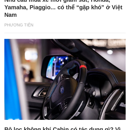
Yamaha, Piaggio... có thể “gặp khó” ở Việt
Nam
PHƯƠNG TIỆN
Bộ lọc không khí Cabin có tác dụng gì? Vì