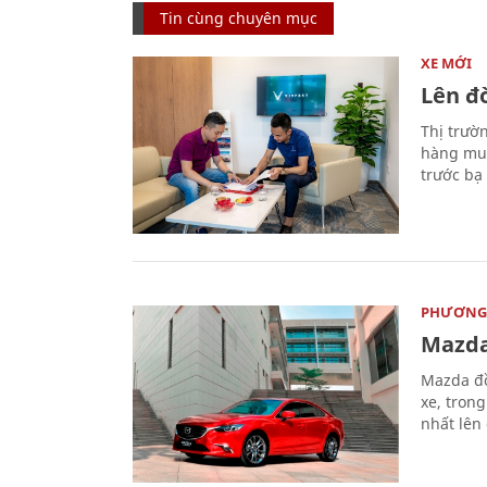
Tin cùng chuyên mục
XE MỚI
Lên đờ
Thị trườ
hàng muố
trước bạ
PHƯƠNG 
Mazda
Mazda đồ
xe, tron
nhất lên