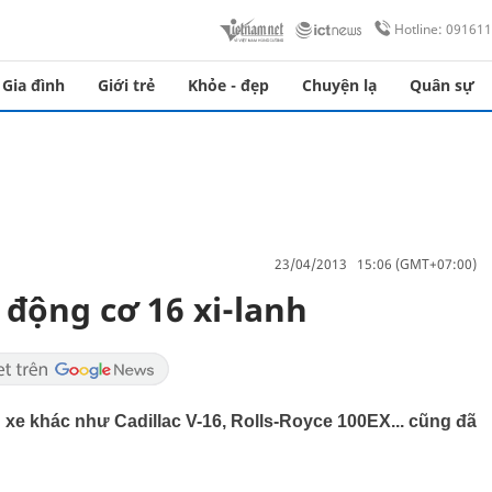
Hotline: 09161
Gia đình
Giới trẻ
Khỏe - đẹp
Chuyện lạ
Quân sự
23/04/2013 15:06 (GMT+07:00)
 động cơ 16 xi-lanh
 xe khác như Cadillac V-16, Rolls-Royce 100EX... cũng đã