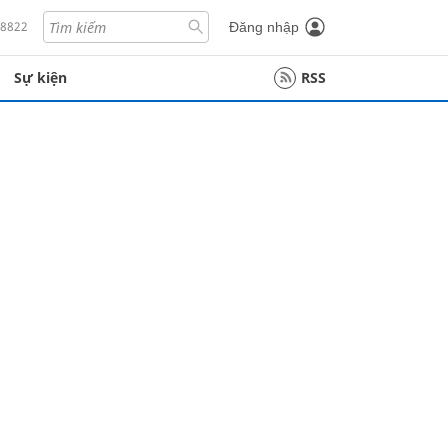
18822
Đăng nhập
Sự kiện
RSS