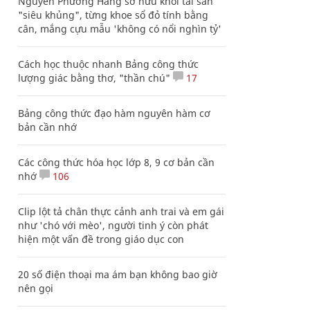
Nguyễn Phương Hằng sở hữu khối tài sản
"siêu khủng", từng khoe sổ đỏ tính bằng
cân, mắng cựu mẫu 'không có nổi nghìn tỷ'
Cách học thuộc nhanh Bảng công thức
lượng giác bằng thơ, "thần chú"
17
Bảng công thức đạo hàm nguyên hàm cơ
bản cần nhớ
Các công thức hóa học lớp 8, 9 cơ bản cần
nhớ
106
Clip lột tả chân thực cảnh anh trai và em gái
như 'chó với mèo', người tinh ý còn phát
hiện một vấn đề trong giáo dục con
20 số điện thoại ma ám bạn không bao giờ
nên gọi