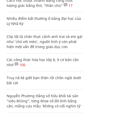
Cách học thuộc nhanh Bảng công thức
lượng giác bằng thơ, "thần chú"
17
Nhiều điểm bất thường ở bằng đại học của
Lý Nhã Kỳ
Clip lột tả chân thực cảnh anh trai và em gái
như 'chó với mèo', người tinh ý còn phát
hiện một vấn đề trong giáo dục con
Các công thức hóa học lớp 8, 9 cơ bản cần
nhớ
106
Truy nã kẻ giết bạn thân rồi chôn ngồi dưới
bãi cát
Nguyễn Phương Hằng sở hữu khối tài sản
"siêu khủng", từng khoe sổ đỏ tính bằng
cân, mắng cựu mẫu 'không có nổi nghìn tỷ'