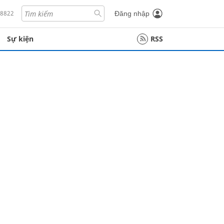
18822
Đăng nhập
Sự kiện
RSS