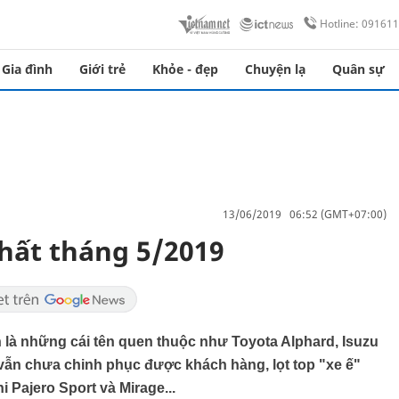
Hotline: 09161
Gia đình
Giới trẻ
Khỏe - đẹp
Chuyện lạ
Quân sự
13/06/2019 06:52 (GMT+07:00)
hất tháng 5/2019
 là những cái tên quen thuộc như Toyota Alphard, Isuzu
vẫn chưa chinh phục được khách hàng, lọt top "xe ế"
 Pajero Sport và Mirage...