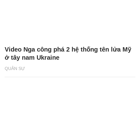
Video Nga công phá 2 hệ thống tên lửa Mỹ
ở tây nam Ukraine
QUÂN SỰ