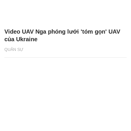
Video UAV Nga phóng lưới 'tóm gọn' UAV
của Ukraine
QUÂN SỰ