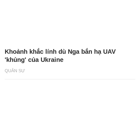
Khoảnh khắc lính dù Nga bắn hạ UAV
'khủng' của Ukraine
QUÂN SỰ