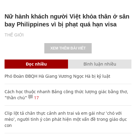
Nữ hành khách người Việt khỏa thân ở sân
bay Philippines vì bị phạt quá hạn visa
THẾ GIỚI
XEM THÊM BÀI VIẾT
Đọc nhiều
Bình luận nhiều
Phó Đoàn ĐBQH Hà Giang Vương Ngọc Hà bị kỷ luật
Cách học thuộc nhanh Bảng công thức lượng giác bằng thơ,
"thần chú"
17
Clip lột tả chân thực cảnh anh trai và em gái như 'chó với
mèo', người tinh ý còn phát hiện một vấn đề trong giáo dục
con