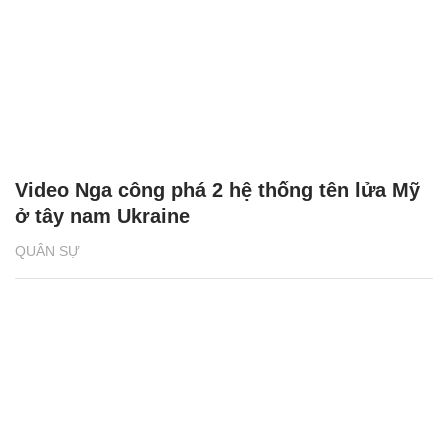
Video Nga công phá 2 hệ thống tên lửa Mỹ
ở tây nam Ukraine
QUÂN SỰ