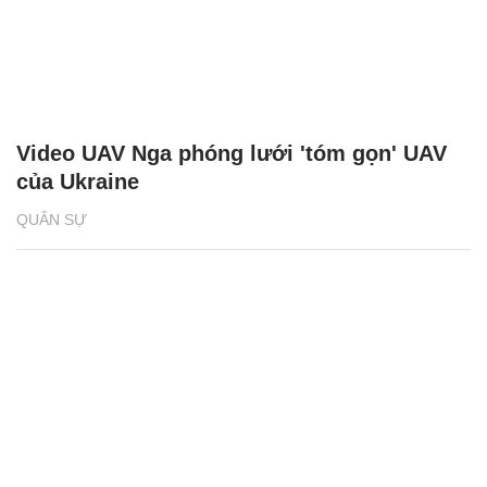
Video UAV Nga phóng lưới 'tóm gọn' UAV
của Ukraine
QUÂN SỰ