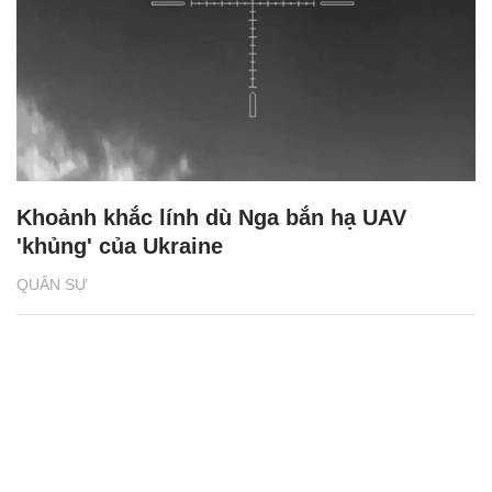
Khoảnh khắc lính dù Nga bắn hạ UAV
'khủng' của Ukraine
QUÂN SỰ