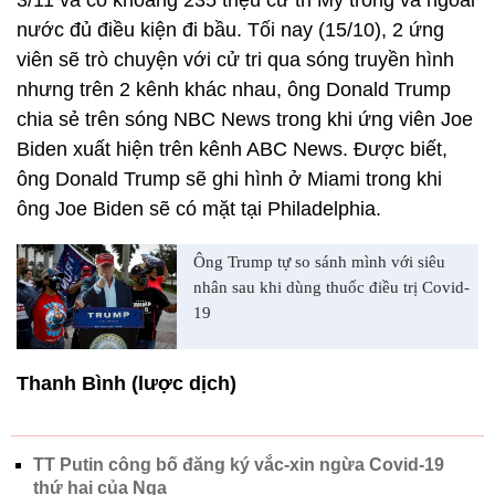
3/11 và có khoảng 235 triệu cử tri Mỹ trong và ngoài
nước đủ điều kiện đi bầu. Tối nay (15/10), 2 ứng
viên sẽ trò chuyện với cử tri qua sóng truyền hình
nhưng trên 2 kênh khác nhau, ông Donald Trump
chia sẻ trên sóng NBC News trong khi ứng viên Joe
Biden xuất hiện trên kênh ABC News. Được biết,
ông Donald Trump sẽ ghi hình ở Miami trong khi
ông Joe Biden sẽ có mặt tại Philadelphia.
Ông Trump tự so sánh mình với siêu
nhân sau khi dùng thuốc điều trị Covid-
19
Thanh Bình (lược dịch)
TT Putin công bố đăng ký vắc-xin ngừa Covid-19
thứ hai của Nga