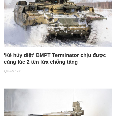
'Kẻ hủy diệt' BMPT Terminator chịu được
cùng lúc 2 tên lửa chống tăng
QUÂN SỰ