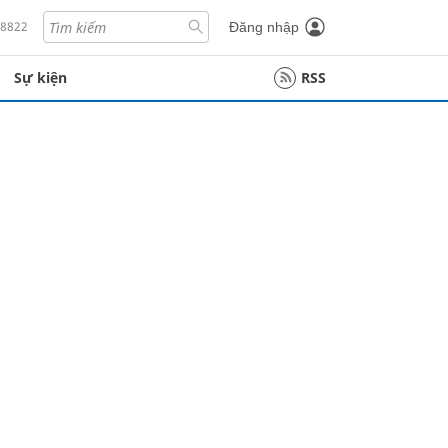
18822
Đăng nhập
Sự kiện
RSS