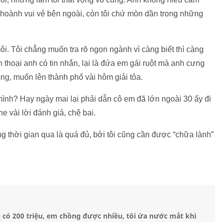
hoành vui vẻ bên ngoài, còn tôi chứ mòn dần trong những
môi. Tôi chẳng muốn tra rõ ngọn ngành vì càng biết thì càng
 thoại anh có tin nhắn, lại là đứa em gái ruột mà anh cưng
ng, muốn lên thành phố vài hôm giải tỏa.
 mình? Hay ngày mai lại phải dẫn cô em đã lớn ngoài 30 ấy đi
e vài lời đánh giá, chê bai.
g thời gian qua là quá đủ, bởi tôi cũng cần được “chữa lành”
 có 200 triệu, em chồng được nhiều, tôi ứa nước mắt khi