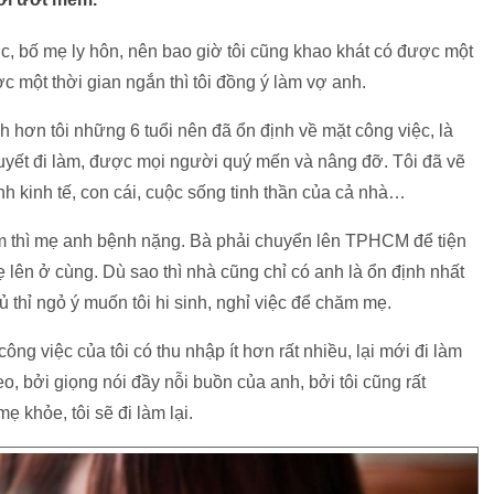
úc, bố mẹ ly hôn, nên bao giờ tôi cũng khao khát có được một
c một thời gian ngắn thì tôi đồng ý làm vợ anh.
h hơn tôi những 6 tuổi nên đã ổn định về mặt công việc, là
huyết đi làm, được mọi người quý mến và nâng đỡ. Tôi đã vẽ
h kinh tế, con cái, cuộc sống tinh thần của cả nhà…
 thì mẹ anh bệnh nặng. Bà phải chuyển lên TPHCM để tiện
 lên ở cùng. Dù sao thì nhà cũng chỉ có anh là ổn định nhất
 thỉ ngỏ ý muốn tôi hi sinh, nghỉ việc để chăm mẹ.
công việc của tôi có thu nhập ít hơn rất nhiều, lại mới đi làm
eo, bởi giọng nói đầy nỗi buồn của anh, bởi tôi cũng rất
 khỏe, tôi sẽ đi làm lại.