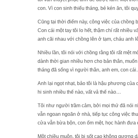
con. Vì con sinh thiếu tháng, bé kén ăn, tôi qu
Cũng tại thời điểm này, công việc của chồng b
Con cái một tay tôi lo hết, thậm chí rất nhiều 
anh cãi nhau với chồng lên ở tạm, cháu anh lê
Nhiều lần, tôi nói với chồng rằng tôi rất mệt 
dành thời gian nhiều hơn cho bản thân, muốn
tháng đã sống vì người thân, anh em, con cá
Anh lại ngọt nhạt, bảo tôi là hậu phương của 
hi sinh nhiều thế nào, vất vả thế nào…
Tôi như người trầm cảm, bởi mọi thứ đã nói 
vẫn ngoan ngoãn ở nhà, tiếp tục công việc t
cửa vẫn bừa bộn, con ốm mệt, học hành đưa đó
Một chiều muộn, tôi bị sốt cao không gượng d