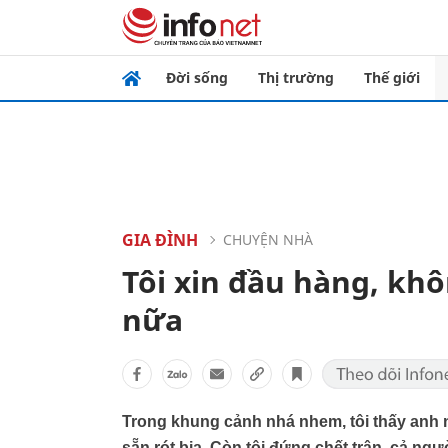
Đời sống
Thị trường
Thế giới
GIA ĐÌNH
CHUYỆN NHÀ
Tôi xin đầu hàng, khô
nữa
Trong khung cảnh nhá nhem, tôi thấy anh 
sẵn rót bia. Còn tôi đứng chết trân, cả ng