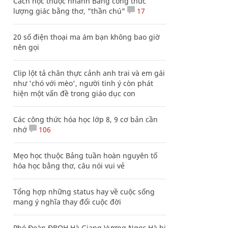
Cách học thuộc nhanh Bảng công thức
lượng giác bằng thơ, "thần chú"
17
20 số điện thoại ma ám bạn không bao giờ
nên gọi
Clip lột tả chân thực cảnh anh trai và em gái
như 'chó với mèo', người tinh ý còn phát
hiện một vấn đề trong giáo dục con
Các công thức hóa học lớp 8, 9 cơ bản cần
nhớ
106
Mẹo học thuộc Bảng tuần hoàn nguyên tố
hóa học bằng thơ, câu nói vui vẻ
Tổng hợp những status hay về cuộc sống
mang ý nghĩa thay đổi cuộc đời
Phó Đoàn ĐBQH Hà Giang Vương Ngọc Hà bị