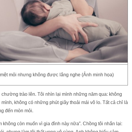
rất mệt mỏi nhưng không được lắng nghe (Ảnh minh họa)
 chường trào lên. Tôi nhìn lại mình những năm qua: không
 mình, không có những phút giây thoải mái vô lo. Tất cả chỉ là
ắng đến mòn mỏi.
Em không còn muốn vì gia đình này nữa”. Chồng tôi nhắn lại:
nói, nhưng làm tôi thất vọng vô cùng. Anh không hiểu cảm