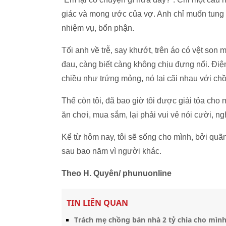
giác và mong ước của vợ. Anh chỉ muốn tung 
nhiệm vụ, bổn phận.
Tối anh về trễ, say khướt, trên áo có vệt son 
đau, càng biết càng không chịu đựng nổi. Điện
chiều như trứng mỏng, nó lại cãi nhau với chồ
Thế còn tôi, đã bao giờ tôi được giải tỏa cho
ăn chơi, mua sắm, lại phải vui vẻ nói cười, ngh
Kể từ hôm nay, tôi sẽ sống cho mình, bởi quãn
sau bao năm vì người khác.
Theo H. Quyên/ phunuonline
TIN LIÊN QUAN
Trách mẹ chồng bán nhà 2 tỷ chia cho mình