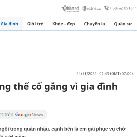
Hotline: 09161
Gia đình
Giới trẻ
Khỏe - đẹp
Chuyện lạ
Quân sự
24/11/2022 07:43 (GMT+07:00)
ng thể cố gắng vì gia đình
ngồi trong quán nhậu, cạnh bên là em gái phục vụ chờ
ười ướt mèm.