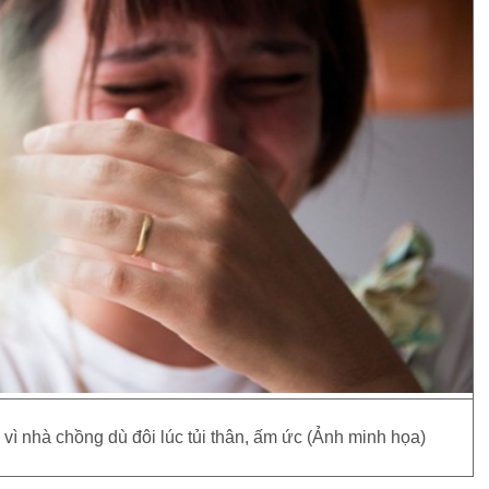
vì nhà chồng dù đôi lúc tủi thân, ấm ức (Ảnh minh họa)