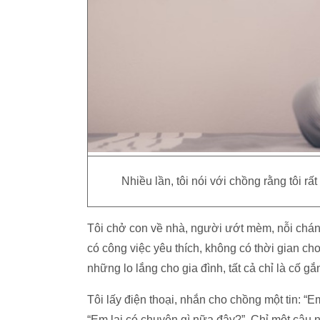
Nhiều lần, tôi nói với chồng rằng tôi 
Tôi chở con về nhà, người ướt mèm, nỗi chán
có công việc yêu thích, không có thời gian cho
những lo lắng cho gia đình, tất cả chỉ là cố g
Tôi lấy điện thoại, nhắn cho chồng một tin: “
“Em lại có chuyện gì nữa đây?”. Chỉ một câu 