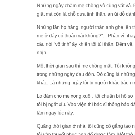
Những ngày chăm mẹ chồng vô cùng vất vả. Bà
giặt mà còn là chỗ dựa tinh thần, an ủi dỗ dàn
Những lần họ hàng, người thân anh ghé lên th
mẹ ở đây có thoải mái không?"... Phần vì nhạ
câu nói “vô tình” ấy khiến tôi tủi thân. Đêm về,
nhịn.
Một thời gian sau thì mẹ chồng mất. Tôi không 
trong những ngày đau đớn. Đó cũng là những n
khác. Là những ngày tôi bị người khác trách m
Lo đám cho mẹ xong xuôi, tôi chuẩn bị hồ sơ 
tôi bị ngất xỉu. Vào viện thì bác sĩ thông báo đ
làm ngay lúc này.
Quãng thời gian ở nhà, tôi cũng cố gắng tạo 
tôi vẫn thuyết phục anh để được làm. Một thời