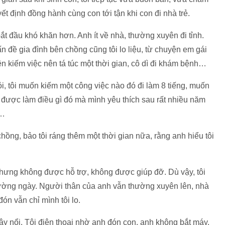
yết định đồng hành cùng con tới tận khi con đi nhà trẻ.
ắt đầu khó khăn hơn. Anh ít về nhà, thường xuyên đi tỉnh.
vấn đề gia đình bên chồng cũng tôi lo liệu, từ chuyện em gái
n kiếm việc nên tá túc một thời gian, cô dì đi khám bệnh…
mỏi, tôi muốn kiếm một công việc nào đó đi làm 8 tiếng, muốn
 được làm điều gì đó mà mình yêu thích sau rất nhiều năm
i…
chồng, bảo tôi ráng thêm một thời gian nữa, rằng anh hiểu tôi
nhưng không được hỗ trợ, không được giúp đỡ. Dù vậy, tôi
hường ngày. Người thân của anh vẫn thường xuyên lên, nhà
n vẫn chỉ mình tôi lo.
ậy nổi. Tôi điện thoại nhờ anh đón con, anh không bắt máy.