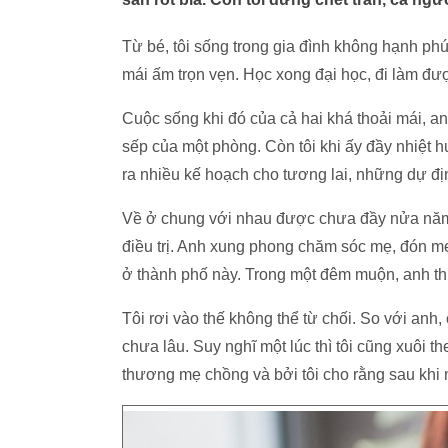
Từ bé, tôi sống trong gia đình không hạnh ph
mái ấm trọn vẹn. Học xong đại học, đi làm đượ
Cuộc sống khi đó của cả hai khá thoải mái, an
sếp của một phòng. Còn tôi khi ấy đầy nhiệt 
ra nhiều kế hoạch cho tương lai, những dự địn
Về ở chung với nhau được chưa đầy nửa năm
điều trị. Anh xung phong chăm sóc mẹ, đón mẹ
ở thành phố này. Trong một đêm muộn, anh thủ
Tôi rơi vào thế không thể từ chối. So với anh, 
chưa lâu. Suy nghĩ một lúc thì tôi cũng xuôi th
thương mẹ chồng và bởi tôi cho rằng sau khi mẹ