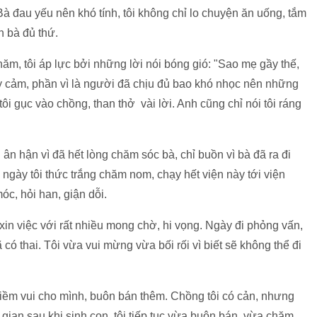
 đau yếu nên khó tính, tôi không chỉ lo chuyện ăn uống, tắm
h bà đủ thứ.
ăm, tôi áp lực bởi những lời nói bóng gió: "Sao mẹ gầy thế,
y cảm, phần vì là người đã chịu đủ bao khó nhọc nên những
 tôi gục vào chồng, than thở vài lời. Anh cũng chỉ nói tôi ráng
ân hận vì đã hết lòng chăm sóc bà, chỉ buồn vì bà đã ra đi
gày tôi thức trắng chăm nom, chạy hết viện này tới viện
óc, hỏi han, giận dỗi.
xin việc với rất nhiều mong chờ, hi vọng. Ngày đi phỏng vấn,
ã có thai. Tôi vừa vui mừng vừa bối rối vì biết sẽ không thể đi
niềm vui cho mình, buôn bán thêm. Chồng tôi có cản, nhưng
 gian sau khi sinh con, tôi tiếp tục vừa buôn bán, vừa chăm