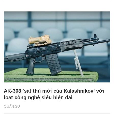
AK-308 'sát thủ mới của Kalashnikov’ với
loạt công nghệ siêu hiện đại
QUÂN SỰ