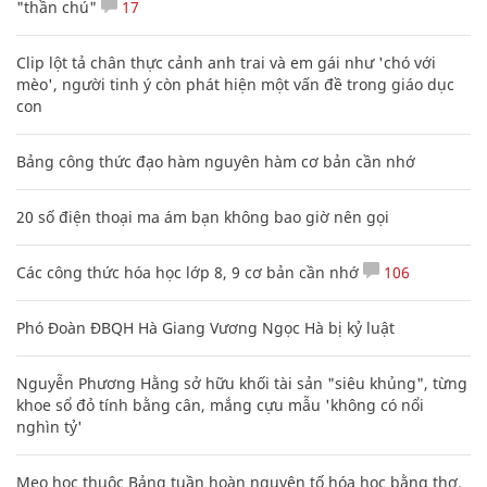
"thần chú"
17
Clip lột tả chân thực cảnh anh trai và em gái như 'chó với
mèo', người tinh ý còn phát hiện một vấn đề trong giáo dục
con
Bảng công thức đạo hàm nguyên hàm cơ bản cần nhớ
20 số điện thoại ma ám bạn không bao giờ nên gọi
Các công thức hóa học lớp 8, 9 cơ bản cần nhớ
106
Phó Đoàn ĐBQH Hà Giang Vương Ngọc Hà bị kỷ luật
Nguyễn Phương Hằng sở hữu khối tài sản "siêu khủng", từng
khoe sổ đỏ tính bằng cân, mắng cựu mẫu 'không có nổi
nghìn tỷ'
Mẹo học thuộc Bảng tuần hoàn nguyên tố hóa học bằng thơ,