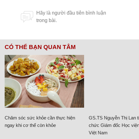
CÓ THỂ BẠN QUAN TÂM
Chăm sóc sức khỏe cần thực hiện
GS.TS Nguyễn Thị Lan ti
ngay khi cơ thể còn khỏe
chức Giám đốc Học viện
Việt Nam