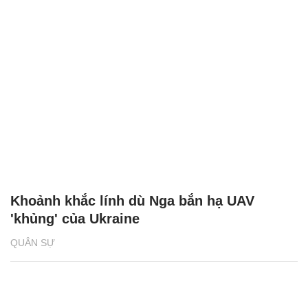
Khoảnh khắc lính dù Nga bắn hạ UAV
'khủng' của Ukraine
QUÂN SỰ