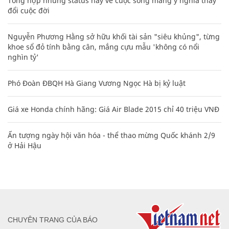
Tổng hợp những status hay về cuộc sống mang ý nghĩa thay
đổi cuộc đời
Nguyễn Phương Hằng sở hữu khối tài sản "siêu khủng", từng
khoe sổ đỏ tính bằng cân, mắng cựu mẫu 'không có nổi
nghìn tỷ'
Phó Đoàn ĐBQH Hà Giang Vương Ngọc Hà bị kỷ luật
Giá xe Honda chính hãng: Giá Air Blade 2015 chỉ 40 triệu VNĐ
Ấn tượng ngày hội văn hóa - thể thao mừng Quốc khánh 2/9
ở Hải Hậu
CHUYÊN TRANG CỦA BÁO