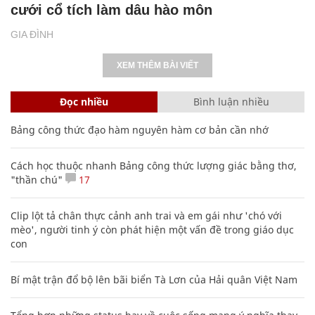
cưới cổ tích làm dâu hào môn
GIA ĐÌNH
XEM THÊM BÀI VIẾT
Đọc nhiều
Bình luận nhiều
Bảng công thức đạo hàm nguyên hàm cơ bản cần nhớ
Cách học thuộc nhanh Bảng công thức lượng giác bằng thơ,
"thần chú"
17
Clip lột tả chân thực cảnh anh trai và em gái như 'chó với
mèo', người tinh ý còn phát hiện một vấn đề trong giáo dục
con
Bí mật trận đổ bộ lên bãi biển Tà Lơn của Hải quân Việt Nam