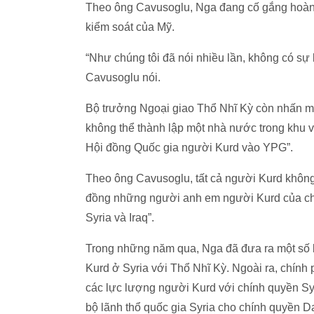
Theo ông Cavusoglu, Nga đang cố gắng hoàn 
kiểm soát của Mỹ.
“Như chúng tôi đã nói nhiều lần, không có sự
Cavusoglu nói.
Bộ trưởng Ngoại giao Thổ Nhĩ Kỳ còn nhấn mạ
không thể thành lập một nhà nước trong khu v
Hội đồng Quốc gia người Kurd vào YPG”.
Theo ông Cavusoglu, tất cả người Kurd không 
đồng những người anh em người Kurd của chú
Syria và Iraq”.
Trong những năm qua, Nga đã đưa ra một số 
Kurd ở Syria với Thổ Nhĩ Kỳ. Ngoài ra, chính 
các lực lượng người Kurd với chính quyền Syri
bộ lãnh thổ quốc gia Syria cho chính quyền 