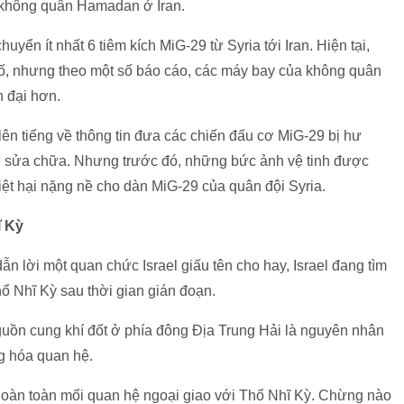
ứ không quân Hamadan ở Iran.
uyển ít nhất 6 tiêm kích MiG-29 từ Syria tới Iran. Hiện tại,
ố, nhưng theo một số báo cáo, các máy bay của không quân
n đại hơn.
ên tiếng về thông tin đưa các chiến đấu cơ MiG-29 bị hư
 để sửa chữa. Nhưng trước đó, những bức ảnh vệ tinh được
iệt hại nặng nề cho dàn MiG-29 của quân đội Syria.
ĩ Kỳ
n lời một quan chức Israel giấu tên cho hay, Israel đang tìm
ổ Nhĩ Kỳ sau thời gian gián đoạn.
nguồn cung khí đốt ở phía đông Địa Trung Hải là nguyên nhân
ng hóa quan hệ.
hoàn toàn mối quan hệ ngoại giao với Thổ Nhĩ Kỳ. Chừng nào