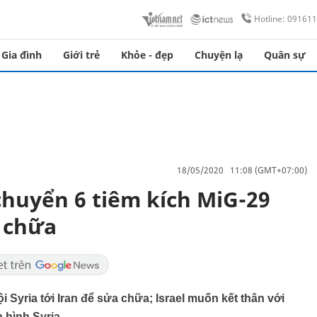
Hotline: 09161
Gia đình
Giới trẻ
Khỏe - đẹp
Chuyện lạ
Quân sự
18/05/2020 11:08 (GMT+07:00)
chuyển 6 tiêm kích MiG-29
a chữa
 Syria tới Iran để sửa chữa; Israel muốn kết thân với
 hình Syria.