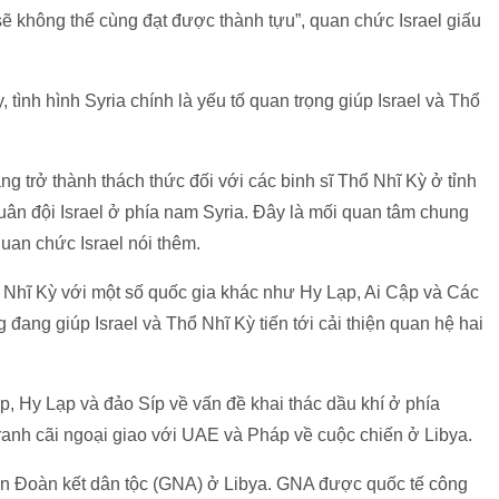
ẽ không thể cùng đạt được thành tựu”, quan chức Israel giấu
, tình hình Syria chính là yếu tố quan trọng giúp Israel và Thổ
g trở thành thách thức đối với các binh sĩ Thổ Nhĩ Kỳ ở tỉnh
 quân đội Israel ở phía nam Syria. Đây là mối quan tâm chung
uan chức Israel nói thêm.
ổ Nhĩ Kỳ với một số quốc gia khác như Hy Lạp, Ai Cập và Các
ang giúp Israel và Thổ Nhĩ Kỳ tiến tới cải thiện quan hệ hai
p, Hy Lạp và đảo Síp về vấn đề khai thác dầu khí ở phía
ranh cãi ngoại giao với UAE và Pháp về cuộc chiến ở Libya.
n Đoàn kết dân tộc (GNA) ở Libya. GNA được quốc tế công