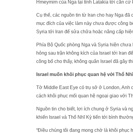
Hmeymim của Nga tại tỉnh Latakia tới căn c
Cụ thể, các nguồn tin từ Iran cho hay Nga đã ch
mục đích của việc làm này chưa được công b
Syria tới Iran để sửa chữa hoặc nâng cấp hiệ
Phía Bộ Quốc phòng Nga và Syria hiện chưa l
hỏng sau trận không kích của Israel tới Iran
công bố cho thấy, không quân Israel đã gây th
Israel muốn khôi phục quan hệ với Thổ Nh
Tờ Middle East Eye có trụ sở ở London, Anh dẫ
cách khôi phục mối quan hệ ngoại giao với Th
Nguồn tin cho biết, lợi ích chung ở Syria và 
khiến Israel và Thổ Nhĩ Kỳ tiến tới bình thườ
“Điều chúng tôi đang mong chờ là khôi phục 