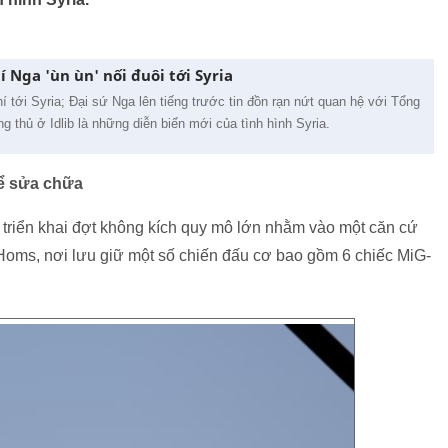
í Nga 'ùn ùn' nối đuôi tới Syria
 tới Syria; Đại sứ Nga lên tiếng trước tin đồn rạn nứt quan hệ với Tổng
 thủ ở Idlib là những diễn biến mới của tình hình Syria.
để sửa chữa
 triển khai đợt không kích quy mô lớn nhằm vào một căn cứ
 Homs, nơi lưu giữ một số chiến đấu cơ bao gồm 6 chiếc MiG-