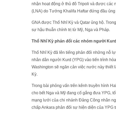
nhận hoạt động ở thủ đô Tripoli và được các
(LNA) do Tướng Khalifa Haftar đứng đầu ủng
GNA được Thổ Nhĩ Kỳ và Qatar ủng hộ. Trong
sự hậu thuẫn chính trị từ Mỹ, Nga và Pháp.
Thổ Nhĩ Kỳ phản đổi các nhóm người Kurd t
Thổ Nhĩ Kỳ đã lên tiếng phản đối những nỗ l
nhân dân người Kurd (YPG) vào tiến trình hò
Washington sẽ ngăn cản việc nước này thiết l
Kỳ.
Trong bài phỏng vấn trên kênh truyền hình H
cho bết Nga và Mỹ đang cố gắng đưa YPG, tổ c
mạng lưới của chi nhánh Đảng Công nhân người
chấp Ankara phản đối sự hiện diện của YPG tr