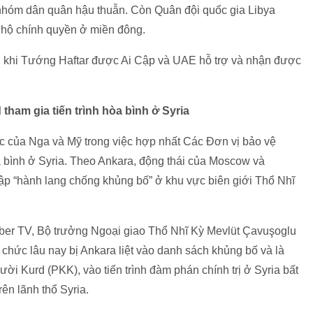
 nhóm dân quân hậu thuẫn. Còn Quân đội quốc gia Libya
 hộ chính quyền ở miền đông.
 khi Tướng Haftar được Ai Cập và UAE hỗ trợ và nhận được
ham gia tiến trình hòa bình ở Syria
ực của Nga và Mỹ trong việc hợp nhất Các Đơn vị bảo vệ
a bình ở Syria. Theo Ankara, động thái của Moscow và
ập “hành lang chống khủng bố” ở khu vực biên giới Thổ Nhĩ
aber TV, Bộ trưởng Ngoại giao Thổ Nhĩ Kỳ Mevlüt Çavuşoglu
hức lâu nay bị Ankara liệt vào danh sách khủng bố và là
 Kurd (PKK), vào tiến trình đàm phán chính trị ở Syria bất
ên lãnh thổ Syria.