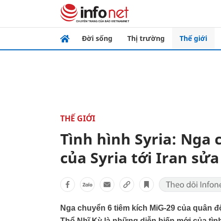
Đời sống
Thị trường
Thế giới
THẾ GIỚI
Tình hình Syria: Nga 
của Syria tới Iran sử
Nga chuyển 6 tiêm kích MiG-29 của quân đội
Thổ Nhĩ Kỳ là những diễn biến mới của tình