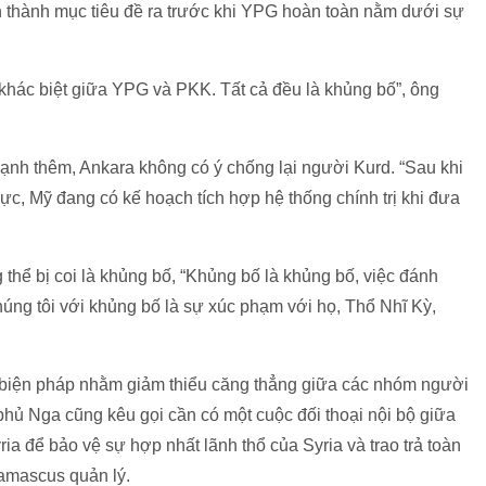
thành mục tiêu đề ra trước khi YPG hoàn toàn nằm dưới sự
 khác biệt giữa YPG và PKK. Tất cả đều là khủng bố”, ông
nh thêm, Ankara không có ý chống lại người Kurd. “Sau khi
ực, Mỹ đang có kế hoạch tích hợp hệ thống chính trị khi đưa
thể bị coi là khủng bố, “Khủng bố là khủng bố, việc đánh
ng tôi với khủng bố là sự xúc phạm với họ, Thổ Nhĩ Kỳ,
biện pháp nhằm giảm thiểu căng thẳng giữa các nhóm người
phủ Nga cũng kêu gọi cần có một cuộc đối thoại nội bộ giữa
a để bảo vệ sự hợp nhất lãnh thổ của Syria và trao trả toàn
Damascus quản lý.