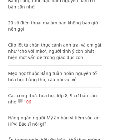
Bảng công thức đạo hàm nguyên hàm cơ
bản cần nhớ
20 số điện thoại ma ám bạn không bao giờ
nên gọi
Clip lột tả chân thực cảnh anh trai và em gái
như 'chó với mèo', người tinh ý còn phát
hiện một vấn đề trong giáo dục con
Mẹo học thuộc Bảng tuần hoàn nguyên tố
hóa học bằng thơ, câu nói vui vẻ
Các công thức hóa học lớp 8, 9 cơ bản cần
nhớ
106
Hàng ngàn người Mỹ ân hận vì tiêm vắc xin
HPV: Bác sĩ nói gì?
Ấn tượng ngày hội văn hóa - thể thao mừng