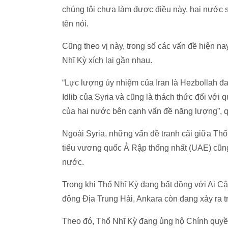
chúng tôi chưa làm được điều này, hai nước s
tên nói.
Cũng theo vị này, trong số các vấn đề hiện nay
Nhĩ Kỳ xích lại gần nhau.
“Lực lượng ủy nhiệm của Iran là Hezbollah đan
Idlib của Syria và cũng là thách thức đối với
của hai nước bên cạnh vấn đề năng lượng”, q
Ngoài Syria, những vấn đề tranh cãi giữa Th
tiểu vương quốc Ả Rập thống nhất (UAE) cũng đ
nước.
Trong khi Thổ Nhĩ Kỳ đang bất đồng với Ai Cậ
đông Địa Trung Hải, Ankara còn đang xảy ra t
Theo đó, Thổ Nhĩ Kỳ đang ủng hộ Chính quyề