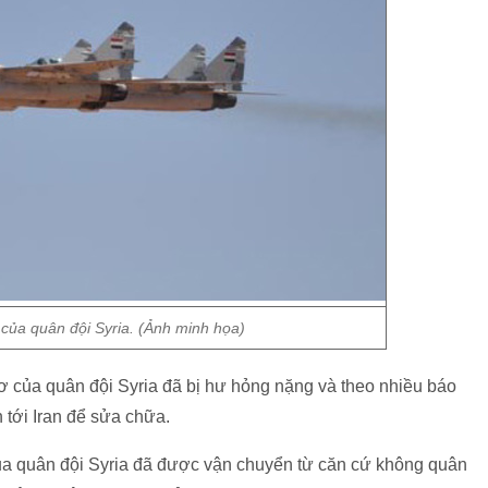
của quân đội Syria. (Ảnh minh họa)
cơ của quân đội Syria đã bị hư hỏng nặng và theo nhiều báo
tới Iran để sửa chữa.
ủa quân đội Syria đã được vận chuyển từ căn cứ không quân