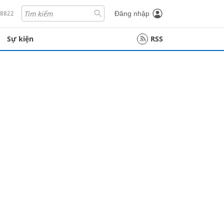
18822
Đăng nhập
Sự kiện
RSS