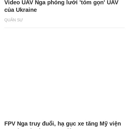
Video UAV Nga phóng lưới 'tóm gọn' UAV
của Ukraine
QUÂN SỰ
FPV Nga truy đuổi, hạ gục xe tăng Mỹ viện