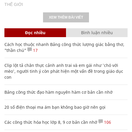
THẾ GIỚI
XEM THÊM BÀI VIẾT
Đọc nhiều
Bình luận nhiều
Cách học thuộc nhanh Bảng công thức lượng giác bằng thơ,
"thần chú"
17
Clip lột tả chân thực cảnh anh trai và em gái như 'chó với
mèo', người tinh ý còn phát hiện một vấn đề trong giáo dục
con
Bảng công thức đạo hàm nguyên hàm cơ bản cần nhớ
20 số điện thoại ma ám bạn không bao giờ nên gọi
Các công thức hóa học lớp 8, 9 cơ bản cần nhớ
106