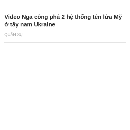
Video Nga công phá 2 hệ thống tên lửa Mỹ
ở tây nam Ukraine
QUÂN SỰ