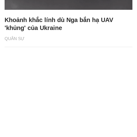
Khoảnh khắc lính dù Nga bắn hạ UAV
'khủng' của Ukraine
QUÂN SỰ