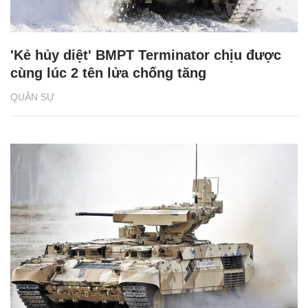
'Kẻ hủy diệt' BMPT Terminator chịu được
cùng lúc 2 tên lửa chống tăng
QUÂN SỰ