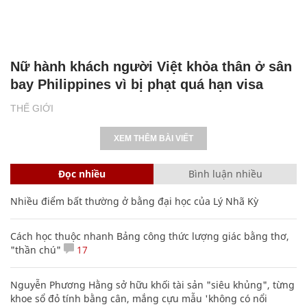
Nữ hành khách người Việt khỏa thân ở sân
bay Philippines vì bị phạt quá hạn visa
THẾ GIỚI
XEM THÊM BÀI VIẾT
Đọc nhiều
Bình luận nhiều
Nhiều điểm bất thường ở bằng đại học của Lý Nhã Kỳ
Cách học thuộc nhanh Bảng công thức lượng giác bằng thơ,
"thần chú"
17
Nguyễn Phương Hằng sở hữu khối tài sản "siêu khủng", từng
khoe sổ đỏ tính bằng cân, mắng cựu mẫu 'không có nổi