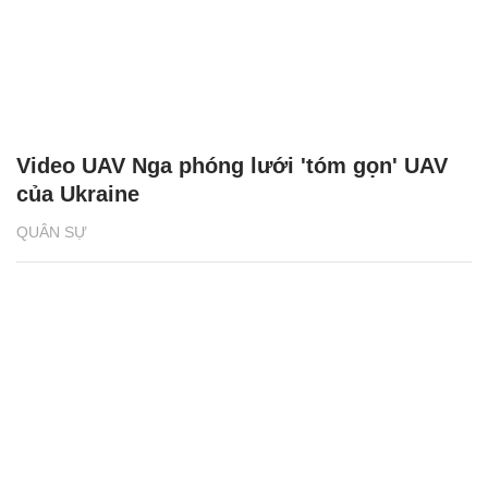
Video UAV Nga phóng lưới 'tóm gọn' UAV
của Ukraine
QUÂN SỰ