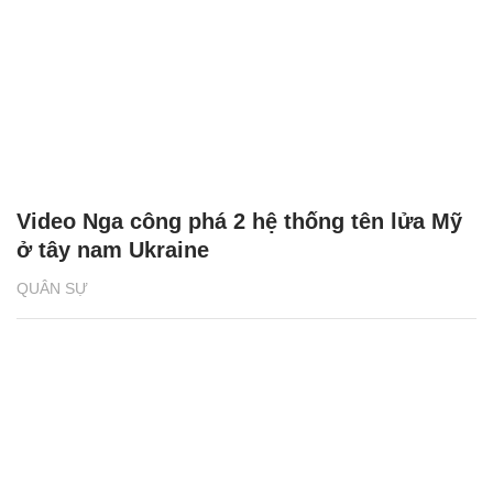
Video Nga công phá 2 hệ thống tên lửa Mỹ
ở tây nam Ukraine
QUÂN SỰ