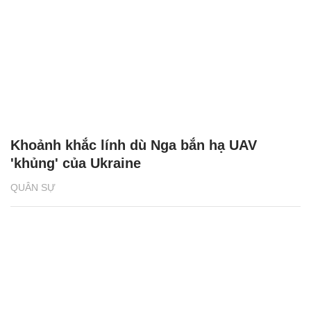
Khoảnh khắc lính dù Nga bắn hạ UAV
'khủng' của Ukraine
QUÂN SỰ