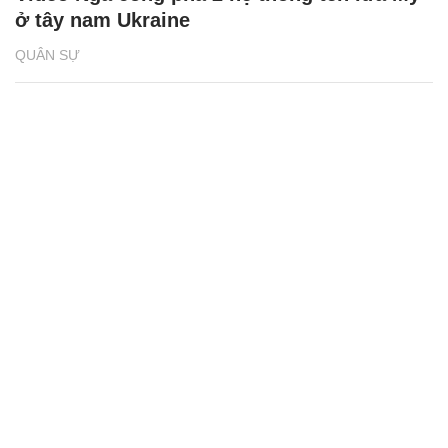
ở tây nam Ukraine
QUÂN SỰ
Dàn tên lửa hiện đại của Nga trở thành
‘khắc tinh’ của F-16 ở Ukraine