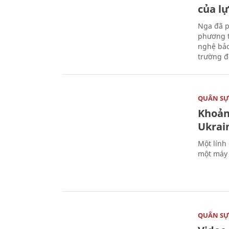
của l
Nga đã p
phương t
nghệ bảo
trường đô
QUÂN S
Khoản
Ukrai
Một lính
một máy 
QUÂN S