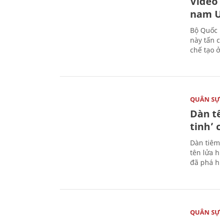
Video
nam U
Bộ Quốc 
này tấn 
chế tạo 
QUÂN S
Dàn t
tinh’ 
Dàn tiêm
tên lửa 
đã phá h
QUÂN S