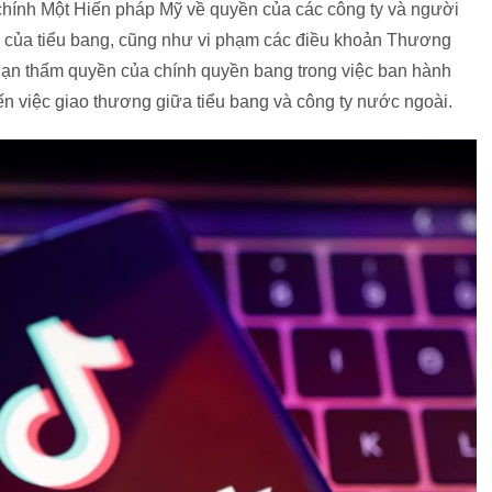
 chính Một Hiến pháp Mỹ về quyền của các công ty và người
p của tiểu bang, cũng như vi phạm các điều khoản Thương
hạn thẩm quyền của chính quyền bang trong việc ban hành
n việc giao thương giữa tiểu bang và công ty nước ngoài.