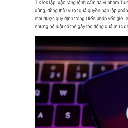
TikTok lập luận rằng lệnh cấm đã vi phạm Tu
dùng, đồng thời vượt quá quyền hạn lập phá
mại được quy định trong Hiến pháp vốn giới 
những bộ luật có thể gây tác động quá mức đế