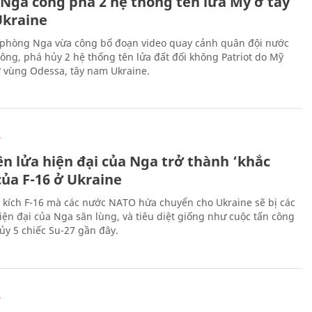
 Nga công phá 2 hệ thống tên lửa Mỹ ở tây
kraine
phòng Nga vừa công bố đoạn video quay cảnh quân đội nước
công, phá hủy 2 hệ thống tên lửa đất đối không Patriot do Mỹ
ở vùng Odessa, tây nam Ukraine.
Ự
ên lửa hiện đại của Nga trở thành ‘khắc
của F-16 ở Ukraine
 kích F-16 mà các nước NATO hứa chuyển cho Ukraine sẽ bị các
hiện đại của Nga săn lùng, và tiêu diệt giống như cuộc tấn công
ủy 5 chiếc Su-27 gần đây.
Ự