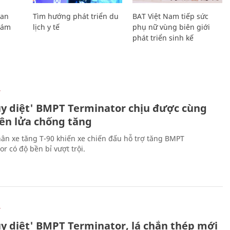
Lan
Tìm hướng phát triển du
BAT Việt Nam tiếp sức
Giám
lịch y tế
phụ nữ vùng biên giới
phát triển sinh kế
Ự
ủy diệt' BMPT Terminator chịu được cùng
tên lửa chống tăng
ân xe tăng T-90 khiến xe chiến đấu hỗ trợ tăng BMPT
r có độ bền bỉ vượt trội.
Ự
ủy diệt' BMPT Terminator, lá chắn thép mới