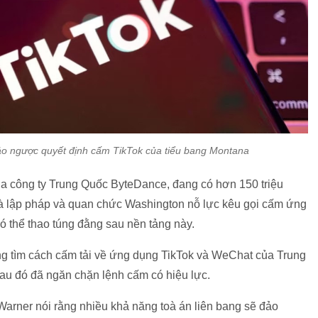
ảo ngược quyết định cấm TikTok của tiểu bang Montana
ủa công ty Trung Quốc ByteDance, đang có hơn 150 triệu
hà lập pháp và quan chức Washington nỗ lực kêu gọi cấm ứng
ó thể thao túng đằng sau nền tảng này.
 tìm cách cấm tải về ứng dụng TikTok và WeChat của Trung
sau đó đã ngăn chặn lệnh cấm có hiệu lực.
arner nói rằng nhiều khả năng toà án liên bang sẽ đảo