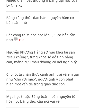
Nhiều điểm bất thường ở bằng đại học của
Lý Nhã Kỳ
Bảng công thức đạo hàm nguyên hàm cơ
bản cần nhớ
Các công thức hóa học lớp 8, 9 cơ bản cần
nhớ
106
Nguyễn Phương Hằng sở hữu khối tài sản
"siêu khủng", từng khoe sổ đỏ tính bằng
cân, mắng cựu mẫu 'không có nổi nghìn tỷ'
Clip lột tả chân thực cảnh anh trai và em gái
như 'chó với mèo', người tinh ý còn phát
hiện một vấn đề trong giáo dục con
Mẹo học thuộc Bảng tuần hoàn nguyên tố
hóa học bằng thơ, câu nói vui vẻ