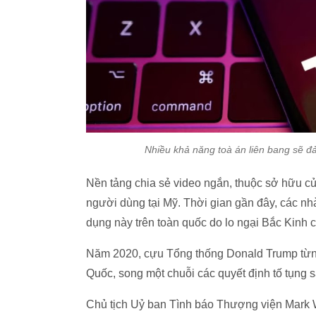
Nhiều khả năng toà án liên bang sẽ đ
Nền tảng chia sẻ video ngắn, thuộc sở hữu c
người dùng tại Mỹ. Thời gian gần đây, các n
dụng này trên toàn quốc do lo ngại Bắc Kinh c
Năm 2020, cựu Tổng thống Donald Trump từng
Quốc, song một chuỗi các quyết định tố tụng 
Chủ tịch Uỷ ban Tình báo Thượng viện Mark W