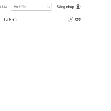
18822
Đăng nhập
Sự kiện
RSS