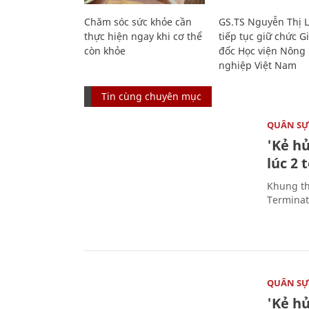
Chăm sóc sức khỏe cần
GS.TS Nguyễn Thị 
thực hiện ngay khi cơ thể
tiếp tục giữ chức 
còn khỏe
đốc Học viện Nông
nghiệp Việt Nam
Tin cùng chuyên mục
QUÂN S
'Kẻ h
lúc 2 
Khung th
Terminato
QUÂN S
'Kẻ h