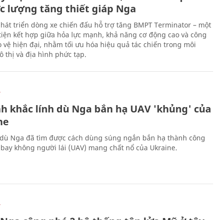
ực lượng tăng thiết giáp Nga
hát triển dòng xe chiến đấu hỗ trợ tăng BMPT Terminator – một
iện kết hợp giữa hỏa lực mạnh, khả năng cơ động cao và công
 vệ hiện đại, nhằm tối ưu hóa hiệu quả tác chiến trong môi
 thị và địa hình phức tạp.
Ự
h khắc lính dù Nga bắn hạ UAV 'khủng' của
ne
 dù Nga đã tìm được cách dùng súng ngắn bắn hạ thành công
bay không người lái (UAV) mang chất nổ của Ukraine.
Ự