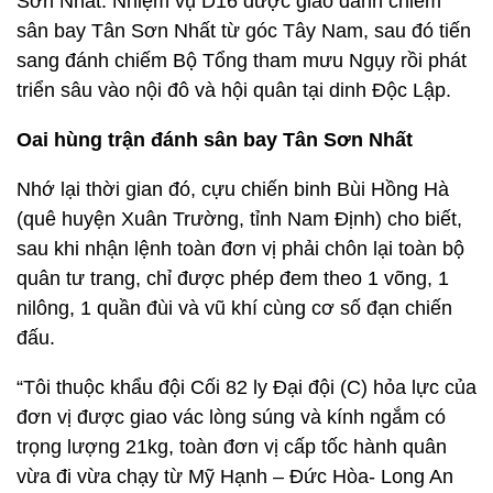
Sơn Nhất. Nhiệm vụ D16 được giao đánh chiếm
sân bay Tân Sơn Nhất từ góc Tây Nam, sau đó tiến
sang đánh chiếm Bộ Tổng tham mưu Ngụy rồi phát
triển sâu vào nội đô và hội quân tại dinh Độc Lập.
Oai hùng trận đánh sân bay Tân Sơn Nhất
Nhớ lại thời gian đó, cựu chiến binh Bùi Hồng Hà
(quê huyện Xuân Trường, tỉnh Nam Định) cho biết,
sau khi nhận lệnh toàn đơn vị phải chôn lại toàn bộ
quân tư trang, chỉ được phép đem theo 1 võng, 1
nilông, 1 quần đùi và vũ khí cùng cơ số đạn chiến
đấu.
“Tôi thuộc khẩu đội Cối 82 ly Đại đội (C) hỏa lực của
đơn vị được giao vác lòng súng và kính ngắm có
trọng lượng 21kg, toàn đơn vị cấp tốc hành quân
vừa đi vừa chạy từ Mỹ Hạnh – Đức Hòa- Long An