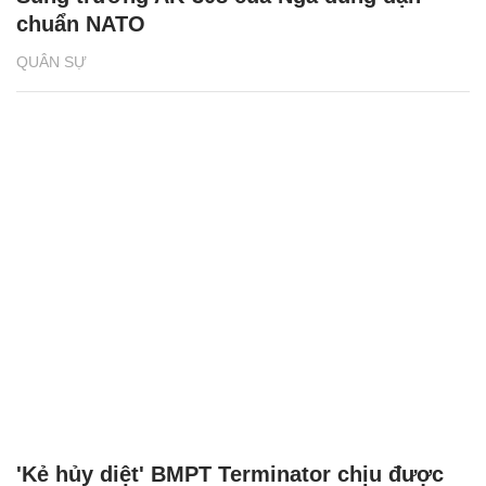
chuẩn NATO
QUÂN SỰ
'Kẻ hủy diệt' BMPT Terminator chịu được