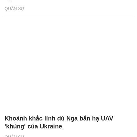
QUÂN SỰ
Khoảnh khắc lính dù Nga bắn hạ UAV
'khủng' của Ukraine