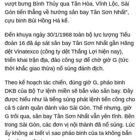
vượt bưng Bình Thủy qua Tân Hòa, Vĩnh Lộc, Sài
Gòn tiến thẳng về hướng sân bay Tân Sơn Nhất”,
cựu binh Bùi Hồng Hà kể.
Đến khuya ngày 30/1/1968 toàn bộ lực lượng Tiểu
đoàn 16 đã áp sát sân bay Tân Sơn Nhất gần Hãng
dệt Vinatexco (công ty dệt Thắng Lợi hiện nay),
triển khai trận địa, đào công sự để chờ giờ G (tức
thời khắc giao thừa) nổ súng đánh địch.
Theo kế hoạch tác chiến, đúng giờ G, pháo binh
DKB của Bộ Tư lệnh miền sẽ bắn vào sân bay. Đây
được hiểu như là tiếng súng phát lệnh tiến công cho
cả 5 cánh quân đánh vào Sài Gòn. Thế nhưng, giờ
G trôi qua, sân bay Tân Sơn Nhất vẫn yên tĩnh. Bên
trong Sài Gòn, các đơn vị nội thành đã nổ súng. Lúc
ấy không ai biết vì sao pháo binh của ta không bắn