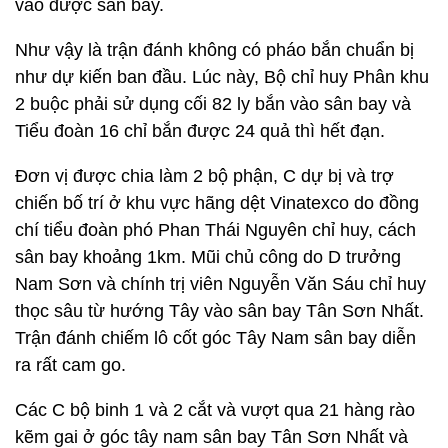
vào được sân bay.
Như vậy là trận đánh không có pháo bắn chuẩn bị
như dự kiến ban đầu. Lúc này, Bộ chỉ huy Phân khu
2 buộc phải sử dụng cối 82 ly bắn vào sân bay và
Tiểu đoàn 16 chỉ bắn được 24 quả thì hết đạn.
Đơn vị được chia làm 2 bộ phận, C dự bị và trợ
chiến bố trí ở khu vực hãng dệt Vinatexco do đồng
chí tiểu đoàn phó Phan Thái Nguyên chỉ huy, cách
sân bay khoảng 1km. Mũi chủ công do D trưởng
Nam Sơn và chính trị viên Nguyễn Văn Sáu chỉ huy
thọc sâu từ hướng Tây vào sân bay Tân Sơn Nhất.
Trận đánh chiếm lô cốt góc Tây Nam sân bay diễn
ra rất cam go.
Các C bộ binh 1 và 2 cắt và vượt qua 21 hàng rào
kẽm gai ở góc tây nam sân bay Tân Sơn Nhất và