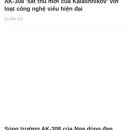
AK-308 'sát thủ mới của Kalashnikov’ với
loạt công nghệ siêu hiện đại
QUÂN SỰ
Súng trường AK-308 của Nga dùng đạn