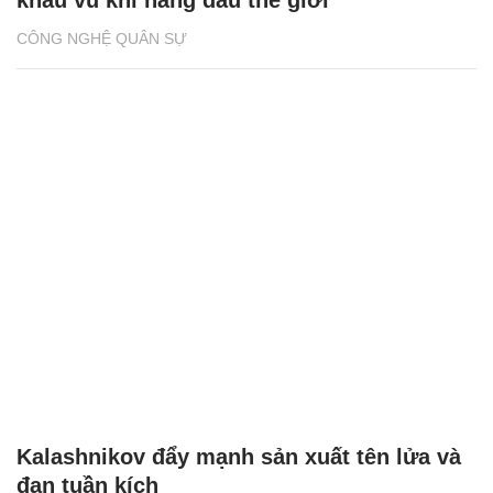
khẩu vũ khí hàng đầu thế giới
CÔNG NGHỆ QUÂN SỰ
Kalashnikov đẩy mạnh sản xuất tên lửa và
đạn tuần kích