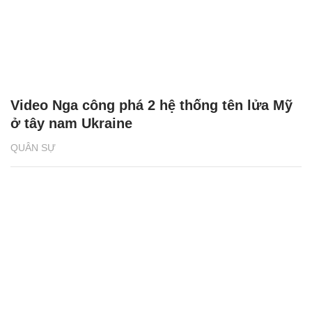
Video Nga công phá 2 hệ thống tên lửa Mỹ
ở tây nam Ukraine
QUÂN SỰ