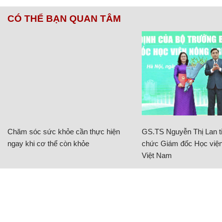
CÓ THỂ BẠN QUAN TÂM
Chăm sóc sức khỏe cần thực hiện
GS.TS Nguyễn Thị Lan ti
ngay khi cơ thể còn khỏe
chức Giám đốc Học viện
Việt Nam