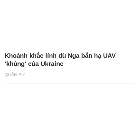
Khoảnh khắc lính dù Nga bắn hạ UAV
'khủng' của Ukraine
QUÂN SỰ