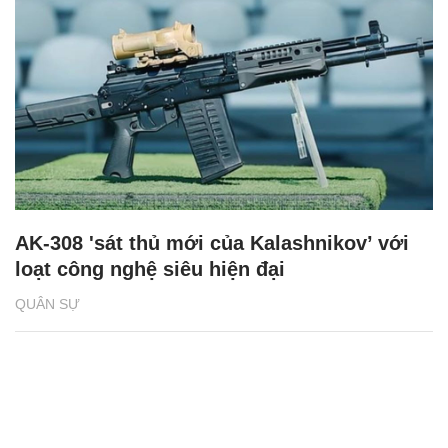
AK-308 'sát thủ mới của Kalashnikov’ với
loạt công nghệ siêu hiện đại
QUÂN SỰ