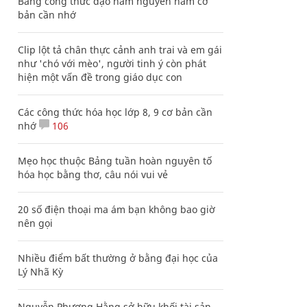
Bảng công thức đạo hàm nguyên hàm cơ
bản cần nhớ
Clip lột tả chân thực cảnh anh trai và em gái
như 'chó với mèo', người tinh ý còn phát
hiện một vấn đề trong giáo dục con
Các công thức hóa học lớp 8, 9 cơ bản cần
nhớ
106
Mẹo học thuộc Bảng tuần hoàn nguyên tố
hóa học bằng thơ, câu nói vui vẻ
20 số điện thoại ma ám bạn không bao giờ
nên gọi
Nhiều điểm bất thường ở bằng đại học của
Lý Nhã Kỳ
Nguyễn Phương Hằng sở hữu khối tài sản