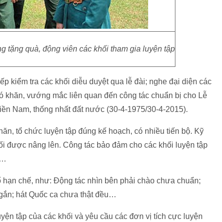
tặng quà, động viên các khối tham gia luyện tập
kiểm tra các khối diễu duyệt qua lễ đài; nghe đại diện các
hó khăn, vướng mắc liên quan đến công tác chuẩn bị cho Lễ
ền Nam, thống nhất đất nước (30-4-1975/30-4-2015).
ăn, tổ chức luyện tập đúng kế hoạch, có nhiều tiến bộ. Kỹ
ối được nâng lên. Công tác bảo đảm cho các khối luyện tập
t…
số hạn chế, như: Động tác nhìn bên phải chào chưa chuẩn;
gắn; hát Quốc ca chưa thật đều…
ện tập của các khối và yêu cầu các đơn vị tích cực luyện