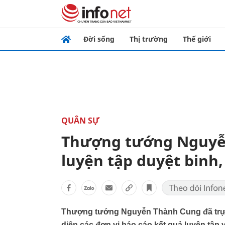
Đời sống
Thị trường
Thế giới
QUÂN SỰ
Thượng tướng Nguyễ
luyện tập duyệt binh
Thượng tướng Nguyễn Thành Cung đã trực ti
diện các đơn vị báo cáo kết quả luyện tậ