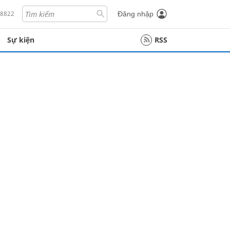
18822
Đăng nhập
Sự kiện
RSS