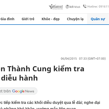
Hotline: 09161
Gia đình
Giới trẻ
Khỏe - đẹp
Chuyện lạ
Quân sự
06/04/2015 07:33 (GMT+07:00)
n Thành Cung kiểm tra
, diễu hành
ếp kiểm tra các khối diễu duyệt qua lễ đài; nghe đại
p và những khó khăn, vướng mắc liên quan