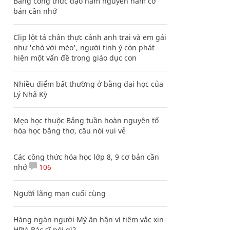
Bảng công thức đạo hàm nguyên hàm cơ
bản cần nhớ
Clip lột tả chân thực cảnh anh trai và em gái
như 'chó với mèo', người tinh ý còn phát
hiện một vấn đề trong giáo dục con
Nhiều điểm bất thường ở bằng đại học của
Lý Nhã Kỳ
Mẹo học thuộc Bảng tuần hoàn nguyên tố
hóa học bằng thơ, câu nói vui vẻ
Các công thức hóa học lớp 8, 9 cơ bản cần
nhớ
106
Người lãng mạn cuối cùng
Hàng ngàn người Mỹ ân hận vì tiêm vắc xin
HPV: Bác sĩ nói gì?