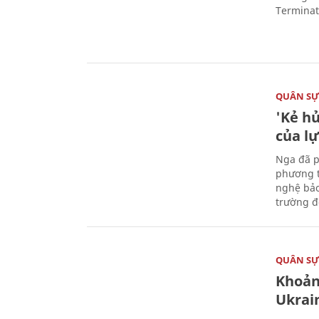
Terminato
QUÂN S
'Kẻ h
của l
Nga đã p
phương t
nghệ bảo
trường đô
QUÂN S
Khoản
Ukrai