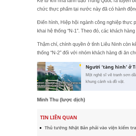
Kể từ khi nhà lãnh đạo Trung Quốc ra tuyên b
chức thực phẩm tại nước này đã có hành động 
Điển hình, Hiệp hội ngành công nghiệp thực 
khai hệ thống “N-1”. Theo đó, các khách hàng
Thậm chí, chính quyền ở tỉnh Liêu Ninh còn k
thống “N-2” đối với nhóm khách hàng đi ăn ch
Người ‘tàng hình’ ở 
Một nghệ sĩ vẽ tranh sơn dầ
khung cảnh và đồ vật.
Minh Thu (lược dịch)
TIN LIÊN QUAN
Thủ tướng Nhật Bản phải vào viện kiểm tr