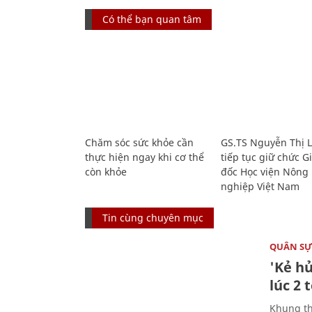
Có thể bạn quan tâm
Chăm sóc sức khỏe cần
GS.TS Nguyễn Thị 
thực hiện ngay khi cơ thể
tiếp tục giữ chức 
còn khỏe
đốc Học viện Nông
nghiệp Việt Nam
Tin cùng chuyên mục
QUÂN S
'Kẻ h
lúc 2 
Khung th