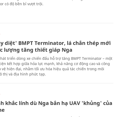
r có độ bền bỉ vượt trội.
Ự
ủy diệt' BMPT Terminator, lá chắn thép mới
ực lượng tăng thiết giáp Nga
hát triển dòng xe chiến đấu hỗ trợ tăng BMPT Terminator – một
iện kết hợp giữa hỏa lực mạnh, khả năng cơ động cao và công
 vệ hiện đại, nhằm tối ưu hóa hiệu quả tác chiến trong môi
 thị và địa hình phức tạp.
Ự
h khắc lính dù Nga bắn hạ UAV 'khủng' của
ne