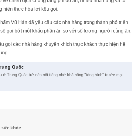
ố về chiến dịch chống lãng phí đồ ăn, nhiều nhà hàng và tổ
hiện thực hóa lời kêu gọi.
phẩm Vũ Hán đã yêu cầu các nhà hàng trong thành phố triển
 sẽ gọi bớt một khẩu phần ăn so với số lượng người cùng ăn.
êu gọi các nhà hàng khuyến khích thực khách thực hiện hệ
ung.
Trung Quốc
u ở Trung Quốc trở nên nổi tiếng nhờ khả năng "tàng hình" trước mọi
a sức khỏe