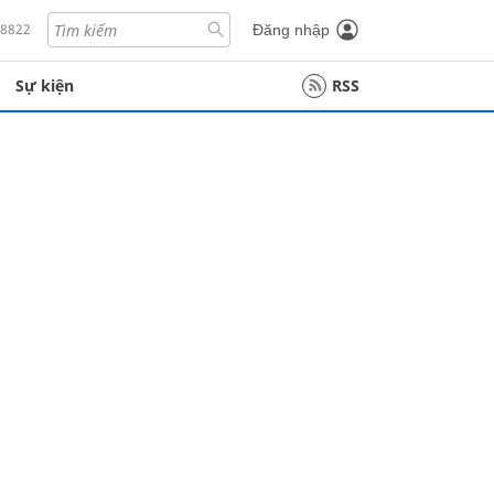
18822
Đăng nhập
Sự kiện
RSS