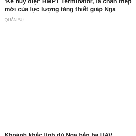
'Kẻ hủy diệt' BMPT Terminator, lá chắn thép
mới của lực lượng tăng thiết giáp Nga
QUÂN SỰ
Khoảnh khắc lính dù Nga bắn hạ UAV