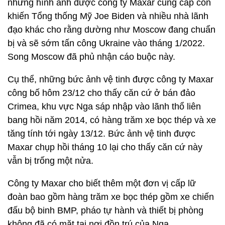
những hình ảnh được công ty Maxar cung cấp còn
khiến Tổng thống Mỹ Joe Biden và nhiều nhà lãnh
đạo khác cho rằng dường như Moscow đang chuẩn
bị và sẽ sớm tấn công Ukraine vào tháng 1/2022.
Song Moscow đã phủ nhận cáo buộc này.
Cụ thể, những bức ảnh vệ tinh được công ty Maxar
công bố hôm 23/12 cho thấy căn cứ ở bán đảo
Crimea, khu vực Nga sáp nhập vào lãnh thổ liên
bang hồi năm 2014, có hàng trăm xe bọc thép và xe
tăng tính tới ngày 13/12. Bức ảnh vệ tinh được
Maxar chụp hồi tháng 10 lại cho thấy căn cứ này
vẫn bị trống một nửa.
Công ty Maxar cho biết thêm một đơn vị cấp lữ
đoàn bao gồm hàng trăm xe bọc thép gồm xe chiến
đấu bộ binh BMP, pháo tự hành và thiết bị phòng
không đã có mặt tại nơi đồn trú của Nga.