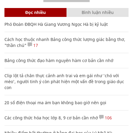
Đọc nhiều
Bình luận nhiều
Phó Đoàn ĐBQH Hà Giang Vương Ngọc Hà bị kỷ luật
Cách học thuộc nhanh Bảng công thức lượng giác bằng thơ,
"thần chú"
17
Bảng công thức đạo hàm nguyên hàm cơ bản cần nhớ
Clip lột tả chân thực cảnh anh trai và em gái như 'chó với
mèo', người tinh ý còn phát hiện một vấn đề trong giáo dục
con
20 số điện thoại ma ám bạn không bao giờ nên gọi
Các công thức hóa học lớp 8, 9 cơ bản cần nhớ
106
Nhiều điểm bất thường ở bằng đại học của Lý Nhã Kỳ