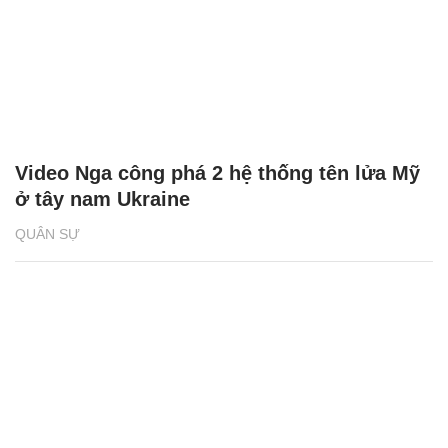
Video Nga công phá 2 hệ thống tên lửa Mỹ
ở tây nam Ukraine
QUÂN SỰ