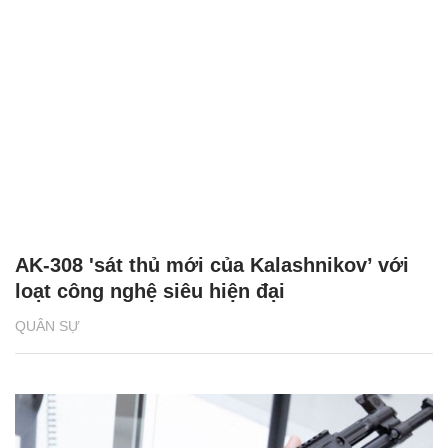
AK-308 'sát thủ mới của Kalashnikov’ với
loạt công nghệ siêu hiện đại
QUÂN SỰ