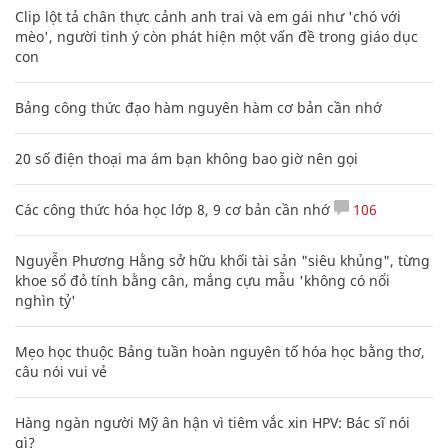
Clip lột tả chân thực cảnh anh trai và em gái như 'chó với
mèo', người tinh ý còn phát hiện một vấn đề trong giáo dục
con
Bảng công thức đạo hàm nguyên hàm cơ bản cần nhớ
20 số điện thoại ma ám bạn không bao giờ nên gọi
Các công thức hóa học lớp 8, 9 cơ bản cần nhớ
106
Nguyễn Phương Hằng sở hữu khối tài sản "siêu khủng", từng
khoe sổ đỏ tính bằng cân, mắng cựu mẫu 'không có nổi
nghìn tỷ'
Mẹo học thuộc Bảng tuần hoàn nguyên tố hóa học bằng thơ,
câu nói vui vẻ
Hàng ngàn người Mỹ ân hận vì tiêm vắc xin HPV: Bác sĩ nói
gì?