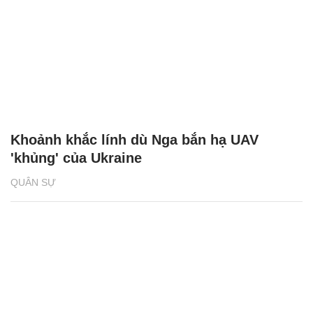
Khoảnh khắc lính dù Nga bắn hạ UAV
'khủng' của Ukraine
QUÂN SỰ