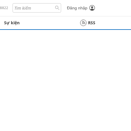
18822
Đăng nhập
Sự kiện
RSS