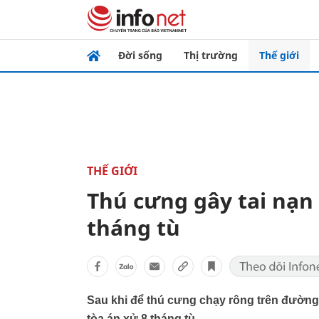
Đời sống
Thị trường
Thế giới
THẾ GIỚI
Thú cưng gây tai nạn 
tháng tù
Sau khi để thú cưng chạy rông trên đường 
tòa án xử 8 tháng tù.