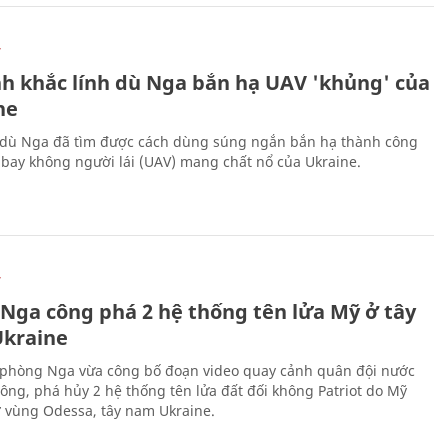
Ự
h khắc lính dù Nga bắn hạ UAV 'khủng' của
ne
 dù Nga đã tìm được cách dùng súng ngắn bắn hạ thành công
bay không người lái (UAV) mang chất nổ của Ukraine.
Ự
 Nga công phá 2 hệ thống tên lửa Mỹ ở tây
kraine
phòng Nga vừa công bố đoạn video quay cảnh quân đội nước
công, phá hủy 2 hệ thống tên lửa đất đối không Patriot do Mỹ
ở vùng Odessa, tây nam Ukraine.