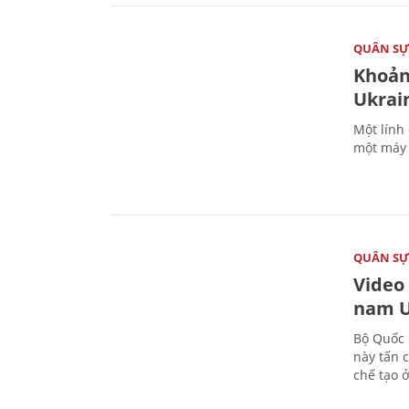
QUÂN S
Khoản
Ukrai
Một lính
một máy 
QUÂN S
Video
nam U
Bộ Quốc 
này tấn 
chế tạo 