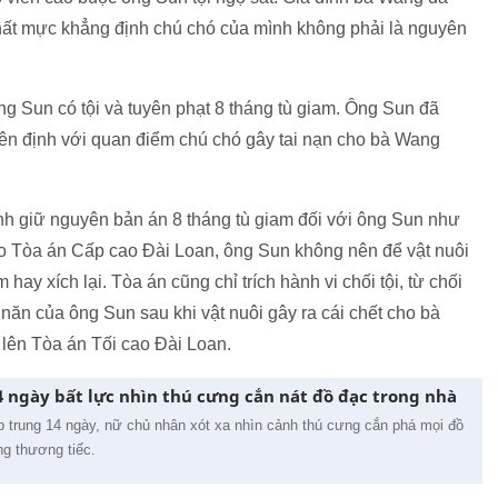
hất mực khẳng định chú chó của mình không phải là nguyên
g Sun có tội và tuyên phạt 8 tháng tù giam. Ông Sun đã
ên định với quan điểm chú chó gây tai nạn cho bà Wang
nh giữ nguyên bản án 8 tháng tù giam đối với ông Sun như
o Tòa án Cấp cao Đài Loan, ông Sun không nên để vật nuôi
y xích lại. Tòa án cũng chỉ trích hành vi chối tội, từ chối
năn của ông Sun sau khi vật nuôi gây ra cái chết cho bà
lên Tòa án Tối cao Đài Loan.
4 ngày bất lực nhìn thú cưng cắn nát đồ đạc trong nhà
tập trung 14 ngày, nữ chủ nhân xót xa nhìn cảnh thú cưng cắn phá mọi đồ
ng thương tiếc.