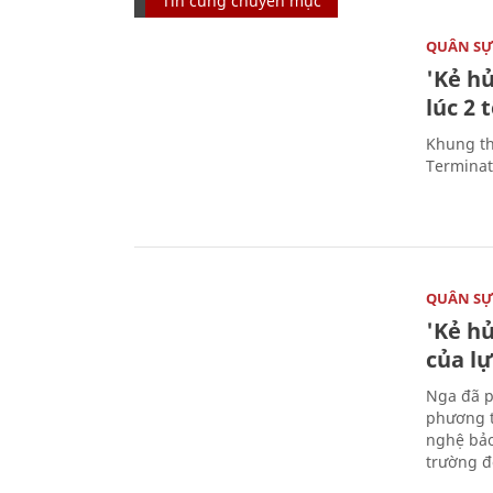
Tin cùng chuyên mục
QUÂN S
'Kẻ h
lúc 2 
Khung th
Terminato
QUÂN S
'Kẻ h
của l
Nga đã p
phương t
nghệ bảo
trường đô