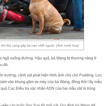
 khi thú cưng gây tai nạn chết người. (Ảnh minh họa)
bị ngã xuống đường. Hậu quả, bà Wang bị thương nặng ở
u đó.
iện trường, cảnh sát phát hiện hình ảnh chú chó Pudding. Lực
 bám vào khung gầm xe máy của bà Wang, đồng thời lấy mẫu
 quả Cục Điều tra xác nhận ADN của hai mẫu vật là trùng
 viên cáo buộc ông Sun tội ngộ sát. Gia đình bà Wang đã