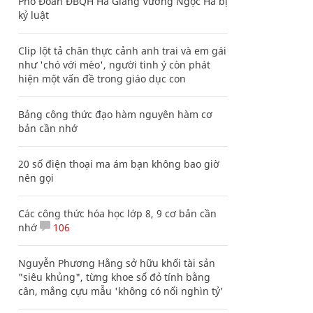
Phó Đoàn ĐBQH Hà Giang Vương Ngọc Hà bị
kỷ luật
Clip lột tả chân thực cảnh anh trai và em gái
như 'chó với mèo', người tinh ý còn phát
hiện một vấn đề trong giáo dục con
Bảng công thức đạo hàm nguyên hàm cơ
bản cần nhớ
20 số điện thoại ma ám bạn không bao giờ
nên gọi
Các công thức hóa học lớp 8, 9 cơ bản cần
nhớ
106
Nguyễn Phương Hằng sở hữu khối tài sản
"siêu khủng", từng khoe sổ đỏ tính bằng
cân, mắng cựu mẫu 'không có nổi nghìn tỷ'