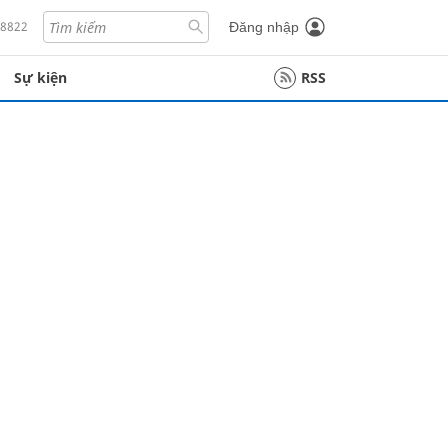
18822
Đăng nhập
Sự kiện
RSS