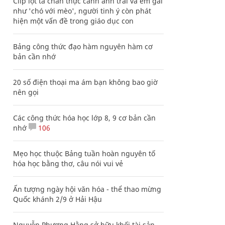
Clip lột tả chân thực cảnh anh trai và em gái
như 'chó với mèo', người tinh ý còn phát
hiện một vấn đề trong giáo dục con
Bảng công thức đạo hàm nguyên hàm cơ
bản cần nhớ
20 số điện thoại ma ám bạn không bao giờ
nên gọi
Các công thức hóa học lớp 8, 9 cơ bản cần
nhớ
106
Mẹo học thuộc Bảng tuần hoàn nguyên tố
hóa học bằng thơ, câu nói vui vẻ
Ấn tượng ngày hội văn hóa - thể thao mừng
Quốc khánh 2/9 ở Hải Hậu
Nguyễn Phương Hằng sở hữu khối tài sản