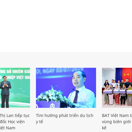
hị Lan tiếp tục
Tìm hướng phát triển du lịch
BAT Việt Nam t
đốc Học viện
y tế
vùng biên giới 
iệt Nam
kế