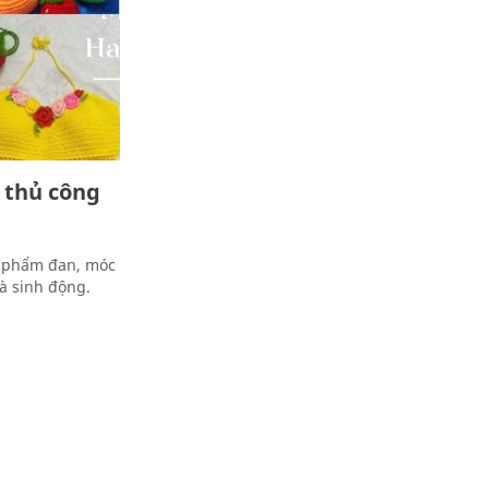
 thủ công
n phẩm đan, móc
và sinh động.