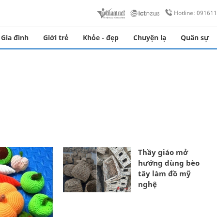
Hotline: 09161
Gia đình
Giới trẻ
Khỏe - đẹp
Chuyện lạ
Quân sự
Thầy giáo mở
hướng dùng bèo
tây làm đồ mỹ
nghệ